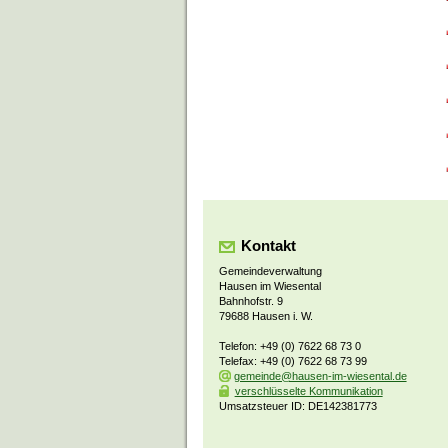
Kontakt
Gemeindeverwaltung
Hausen im Wiesental
Bahnhofstr. 9
79688 Hausen i. W.
Telefon: +49 (0) 7622 68 73 0
Telefax: +49 (0) 7622 68 73 99
gemeinde@hausen-im-wiesental.de
verschlüsselte Kommunikation
Umsatzsteuer ID: DE142381773