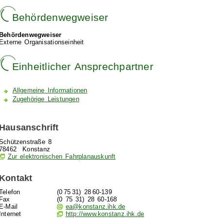
Behördenwegweiser
Behördenwegweiser
Externe Organisationseinheit
Einheitlicher Ansprechpartner
Allgemeine Informationen
Zugehörige Leistungen
Hausanschrift
Schützenstraße 8
78462
Konstanz
Zur elektronischen Fahrplanauskunft
Kontakt
Telefon
(0
75
31) 28
60-139
Fax
(0
75
31) 28
60-168
E-Mail
ea@konstanz.ihk.de
Internet
http://www.konstanz.ihk.de