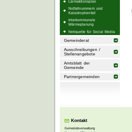
Lärmaktionsplan
Notfallnummern und
Katastrophenfall
Interkommunale
Wärmeplanung
Netiquette für Social Media
Gemeinderat
Ausschreibungen /
Stellenangebote
Amtsblatt der
Gemeinde
Partnergemeinden
Kontakt
Gemeindeverwaltung