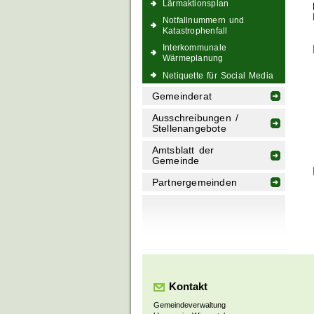
Lärmaktionsplan
Notfallnummern und
Katastrophenfall
Interkommunale
Wärmeplanung
Netiquette für Social Media
Gemeinderat
Ausschreibungen /
Stellenangebote
Amtsblatt der
Gemeinde
Partnergemeinden
Kontakt
Gemeindeverwaltung