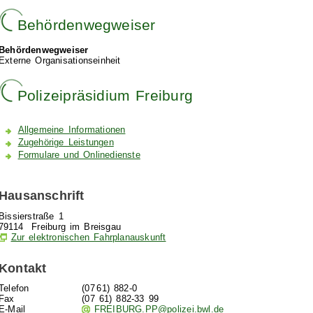
Behördenwegweiser
Behördenwegweiser
Externe Organisationseinheit
Polizeipräsidium Freiburg
Allgemeine Informationen
Zugehörige Leistungen
Formulare und Onlinedienste
Hausanschrift
Bissierstraße 1
79114
Freiburg im Breisgau
Zur elektronischen Fahrplanauskunft
Kontakt
Telefon
(07
61) 882-0
Fax
(07
61) 882-33
99
E-Mail
FREIBURG.PP@polizei.bwl.de