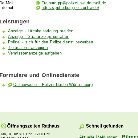
De-Mail
Freiburg.pp@polizei.bwl.de-mail.de
Internet
https://ppfreiburg.polizei-bw.de/
Leistungen
Anzeige - Lärmbelästigung melden
Anzeige - Strafanzeige erstatten
Polizei - sich für den Polizeidienst bewerben
Tierquälerei anzeigen
Vermisstenanzeige aufgeben
Formulare und Onlinedienste
Onlinewache - Polizei Baden-Württemberg
Schnell gefunden
Öffnungszeiten Rathaus
Mo, Di, Do: 8.00 Uhr - 12.00 Uhr
Bürger
Aktuelle Meldungen