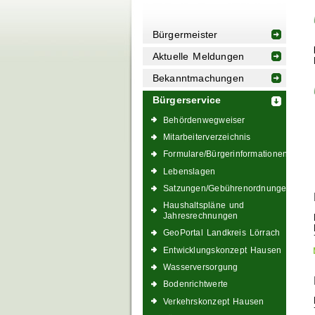
Bürgermeister
Aktuelle Meldungen
Bekanntmachungen
Bürgerservice
Behördenwegweiser
Mitarbeiterverzeichnis
Formulare/Bürgerinformationen
Lebenslagen
Satzungen/Gebührenordnungen
Haushaltspläne und
Jahresrechnungen
GeoPortal Landkreis Lörrach
Entwicklungskonzept Hausen
Wasserversorgung
Bodenrichtwerte
Verkehrskonzept Hausen