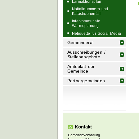
Lärmaktionsplan
Notfallnummern und
Katastrophenfall
Interkommunale
Wärmeplanung
Netiquette für Social Media
Gemeinderat
Ausschreibungen /
Stellenangebote
Amtsblatt der
Gemeinde
Partnergemeinden
Kontakt
Gemeindeverwaltung