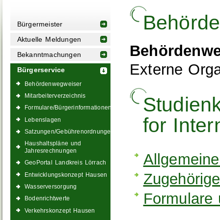
Behörde
Bürgermeister
Aktuelle Meldungen
Behördenwe
Bekanntmachungen
Externe Orga
Bürgerservice
Behördenwegweiser
Mitarbeiterverzeichnis
Studienk
Formulare/Bürgerinformationen
for Inte
Lebenslagen
Satzungen/Gebührenordnungen
Haushaltspläne und
Jahresrechnungen
Allgemeine
GeoPortal Landkreis Lörrach
Zugehörige
Entwicklungskonzept Hausen
Wasserversorgung
Formulare 
Bodenrichtwerte
Verkehrskonzept Hausen