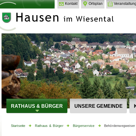
Kontakt
Ortsplan
Veranstaltun
RATHAUS & BÜRGER
UNSERE GEMEINDE
Startseite
Rathaus & Bürger
Bürgerservice
Behördenwegweiser