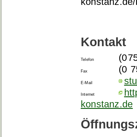
konstanz.de/
Kontakt
(0
7
Telefon
(0
7
Fax
st
E-Mail
ht
Internet
konstanz.de
Öffnungs