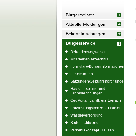
Bürgermeister
Aktuelle Meldungen
Bekanntmachungen
Bürgerservice
Behördenwegweiser
Mitarbeiterverzeichnis
Formulare/Bürgerinformationen
Lebenslagen
Satzungen/Gebührenordnungen
Haushaltspläne und
Jahresrechnungen
GeoPortal Landkreis Lörrach
Entwicklungskonzept Hausen
Wasserversorgung
Bodenrichtwerte
Verkehrskonzept Hausen