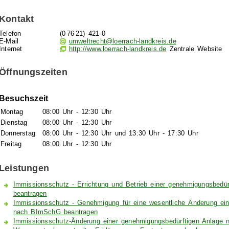
Kontakt
Telefon
(0
76
21) 421-0
E-Mail
umweltrecht@loerrach-landkreis.de
Internet
http://www.loerrach-landkreis.de
Zentrale Website
Öffnungszeiten
Besuchszeit
Montag
08:00 Uhr
-
12:30 Uhr
Dienstag
08:00 Uhr
-
12:30 Uhr
Donnerstag
08:00 Uhr
-
12:30 Uhr
und
13:30 Uhr
-
17:30 Uhr
Freitag
08:00 Uhr
-
12:30 Uhr
Leistungen
Immissionsschutz - Errichtung und Betrieb einer genehmigungsbed
beantragen
Immissionsschutz - Genehmigung für eine wesentliche Änderung ein
nach BImSchG beantragen
Immissionsschutz-Änderung einer genehmigungsbedürftigen Anlage