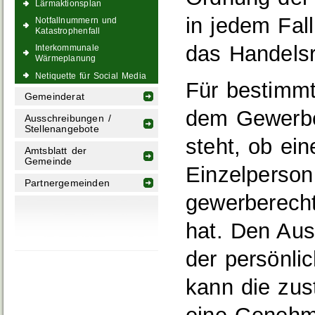
Lärmaktionsplan
in jedem Fal
Notfallnummern und
Katastrophenfall
das Handelsre
Interkommunale
Wärmeplanung
Netiquette für Social Media
Für bestimm
Gemeinderat
dem Gewerbez
Ausschreibungen /
Stellenangebote
steht, ob ein
Amtsblatt der
Gemeinde
Einzelperso
Partnergemeinden
gewerberech
hat. Den Aus
der persönli
kann die zust