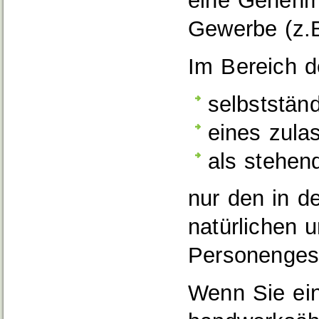
eine Genehmi
Gewerbe (z.B.
Im Bereich d
selbstständ
eines zula
als stehe
nur den in d
natürlichen 
Personengese
Wenn Sie ein