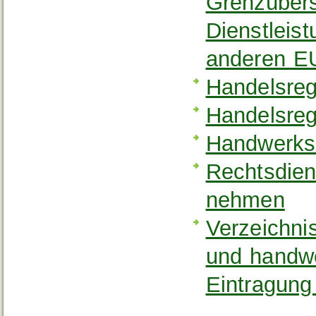
Grenzübers
Dienstleis
anderen E
Handelsreg
Handelsreg
Handwerksr
Rechtsdiens
nehmen
Verzeichni
und handw
Eintragung