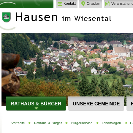
Kontakt
Ortsplan
Veranstaltun
RATHAUS & BÜRGER
UNSERE GEMEINDE
Startseite
Rathaus & Bürger
Bürgerservice
Lebenslagen
G