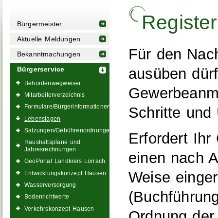
Register
Bürgermeister
Aktuelle Meldungen
Für den Nac
Bekanntmachungen
ausüben dürf
Bürgerservice
Behördenwegweiser
Gewerbeanmel
Mitarbeiterverzeichnis
Formulare/Bürgerinformationen
Schritte und
Lebenslagen
Satzungen/Gebührenordnungen
Erfordert Ih
Haushaltspläne und
Jahresrechnungen
einen nach A
GeoPortal Landkreis Lörrach
Weise einger
Entwicklungskonzept Hausen
Wasserversorgung
(Buchführung
Bodenrichtwerte
Verkehrskonzept Hausen
Ordnung der 