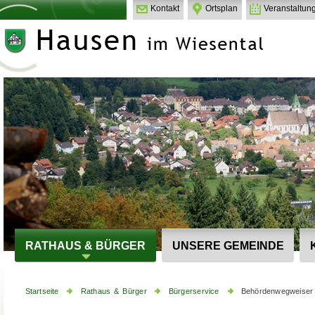
Kontakt
Ortsplan
Veranstaltun
RATHAUS & BÜRGER
UNSERE GEMEINDE
Startseite
Rathaus & Bürger
Bürgerservice
Behördenwegweiser