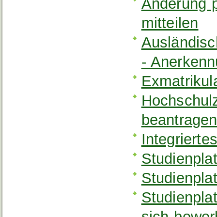
Änderung p
mitteilen
Ausländis
- Anerkenn
Exmatrikul
Hochschulzu
beantrage
Integriert
Studienpla
Studienplat
Studienpla
sich bewe