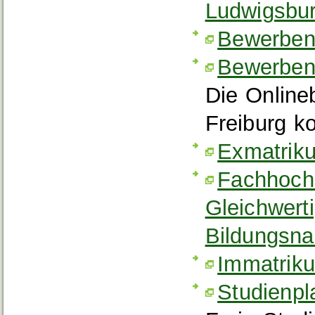
Ludwigsbu
Bewerben
Bewerben 
Die Online
Freiburg k
Exmatrik
Fachhochs
Gleichwert
Bildungsn
Immatrik
Studienpl