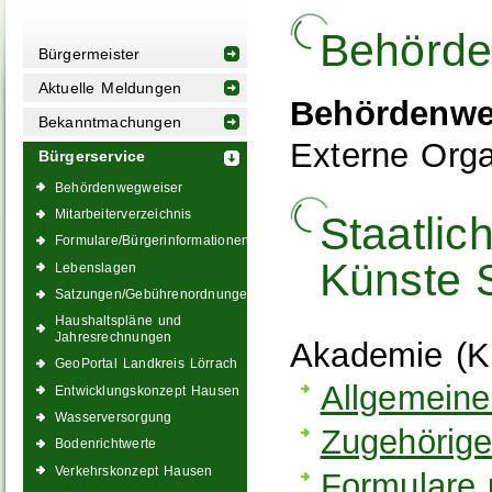
Behörde
Bürgermeister
Aktuelle Meldungen
Behördenwe
Bekanntmachungen
Externe Orga
Bürgerservice
Behördenwegweiser
Mitarbeiterverzeichnis
Staatlic
Formulare/Bürgerinformationen
Künste S
Lebenslagen
Satzungen/Gebührenordnungen
Haushaltspläne und
Jahresrechnungen
Akademie (K
GeoPortal Landkreis Lörrach
Allgemeine
Entwicklungskonzept Hausen
Wasserversorgung
Zugehörige
Bodenrichtwerte
Verkehrskonzept Hausen
Formulare 