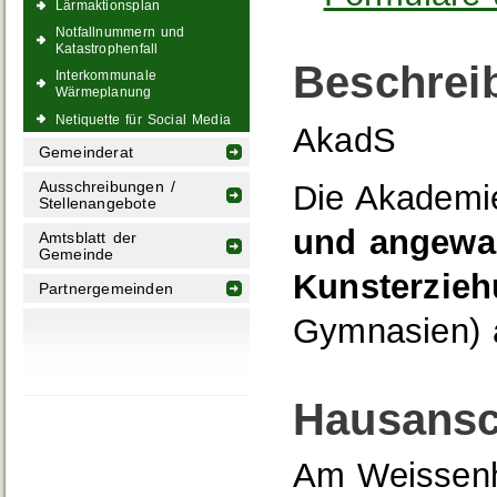
Lärmaktionsplan
Notfallnummern und
Katastrophenfall
Beschrei
Interkommunale
Wärmeplanung
Netiquette für Social Media
AkadS
Gemeinderat
Ausschreibungen /
Die Akademie
Stellenangebote
und angewan
Amtsblatt der
Gemeinde
Kunsterzie
Partnergemeinden
Gymnasien) 
Hausansc
Am Weissenh