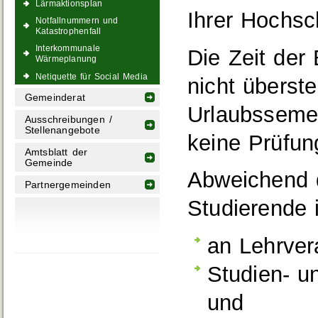
Lärmaktionsplan
Ihrer Hochsc
Notfallnummern und
Katastrophenfall
Interkommunale
Die Zeit der
Wärmeplanung
Netiquette für Social Media
nicht überst
Gemeinderat
Urlaubssemes
Ausschreibungen /
Stellenangebote
keine Prüfun
Amtsblatt der
Gemeinde
Abweichend 
Partnergemeinden
Studierende 
an Lehrver
Studien- u
und