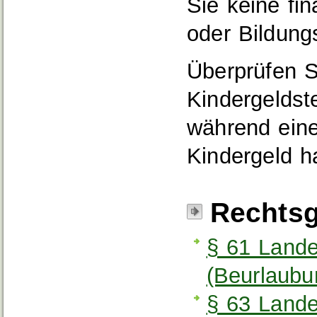
Sie keine fi
oder Bildungs
Überprüfen S
Kindergeldst
während ein
Kindergeld h
Rechtsg
§ 61 Land
(Beurlaubu
§ 63 Land