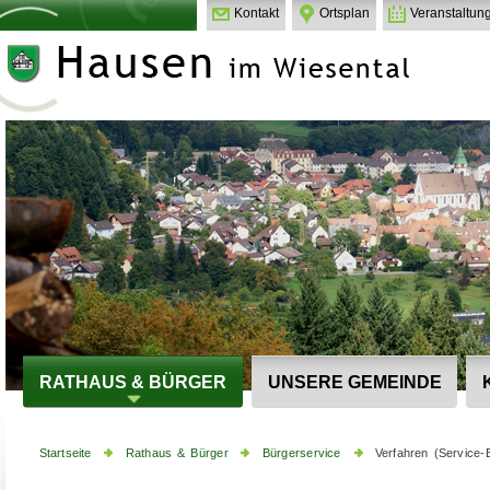
Kontakt
Ortsplan
Veranstaltun
RATHAUS & BÜRGER
UNSERE GEMEINDE
Startseite
Rathaus & Bürger
Bürgerservice
Verfahren (Service