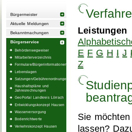
Verfahr
Bürgermeister
Aktuelle Meldungen
Leistungen
Bekanntmachungen
Alphabetisch
Bürgerservice
E
F
G
H
I
J
Behördenwegweiser
Mitarbeiterverzeichnis
Z
Formulare/Bürgerinformationen
Lebenslagen
Satzungen/Gebührenordnungen
Studienp
Haushaltspläne und
Jahresrechnungen
beantra
GeoPortal Landkreis Lörrach
Entwicklungskonzept Hausen
Wasserversorgung
Sie möchten
Bodenrichtwerte
lassen? Daz
Verkehrskonzept Hausen