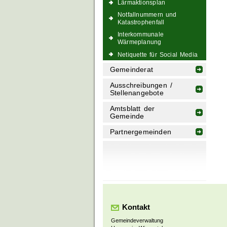
Lärmaktionsplan
Notfallnummern und
Katastrophenfall
Interkommunale
Wärmeplanung
Netiquette für Social Media
Gemeinderat
Ausschreibungen /
Stellenangebote
Amtsblatt der
Gemeinde
Partnergemeinden
Kontakt
Gemeindeverwaltung