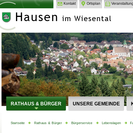
Kontakt
Ortsplan
Veranstaltun
RATHAUS & BÜRGER
UNSERE GEMEINDE
Startseite
Rathaus & Bürger
Bürgerservice
Lebenslagen
F