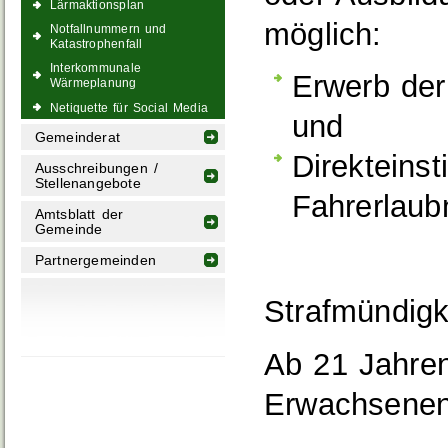
Lärmaktionsplan
möglich:
Notfallnummern und
Katastrophenfall
Interkommunale
Erwerb der
Wärmeplanung
Netiquette für Social Media
und
Gemeinderat
Direkteins
Ausschreibungen /
Stellenangebote
Fahrerlaub
Amtsblatt der
Gemeinde
Partnergemeinden
Strafmündigk
Ab 21 Jahren 
Erwachsenens