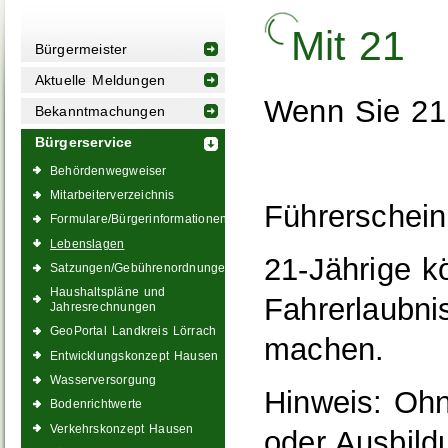
Mit 21
Bürgermeister
Aktuelle Meldungen
Wenn Sie 21 J
Bekanntmachungen
Bürgerservice
Behördenwegweiser
Mitarbeiterverzeichnis
Führerschein
Formulare/Bürgerinformationen
Lebenslagen
21-Jährige k
Satzungen/Gebührenordnungen
Haushaltspläne und
Fahrerlaubn
Jahresrechnungen
GeoPortal Landkreis Lörrach
machen.
Entwicklungskonzept Hausen
Wasserversorgung
Hinweis: Ohn
Bodenrichtwerte
Verkehrskonzept Hausen
oder Ausbild