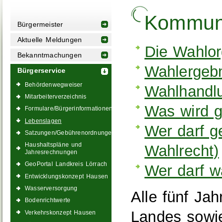
Kommun
Bürgermeister
Aktuelle Meldungen
Die Wahlo
Bekanntmachungen
Wahlergebn
Bürgerservice
Behördenwegweiser
Wahlhandl
Mitarbeiterverzeichnis
Was wird g
Formulare/Bürgerinformationen
Lebenslagen
Wer darf g
Satzungen/Gebührenordnungen
Haushaltspläne und
Wahlrecht)
Jahresrechnungen
GeoPortal Landkreis Lörrach
Wer darf w
Entwicklungskonzept Hausen
Wasserversorgung
Alle fünf Ja
Bodenrichtwerte
Landes sowie
Verkehrskonzept Hausen