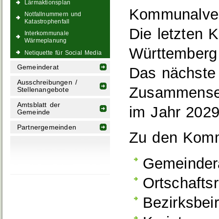
Lärmaktionsplan
Kommunalver
Notfallnummern und
Katastrophenfall
Die letzten
Interkommunale
Wärmeplanung
Württemberg 
Netiquette für Social Media
Gemeinderat
Das nächste 
Ausschreibungen /
Zusammenset
Stellenangebote
Amtsblatt der
im Jahr 202
Gemeinde
Partnergemeinden
Zu den Komm
Gemeinder
Ortschaftsr
Bezirksbeir