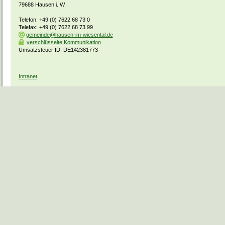
79688 Hausen i. W.
Telefon: +49 (0) 7622 68 73 0
Telefax: +49 (0) 7622 68 73 99
gemeinde@hausen-im-wiesental.de
verschlüsselte Kommunikation
Umsatzsteuer ID: DE142381773
Intranet