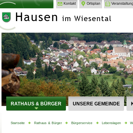
Kontakt
Ortsplan
Veranstaltun
RATHAUS & BÜRGER
UNSERE GEMEINDE
Startseite
Rathaus & Bürger
Bürgerservice
Lebenslagen
W