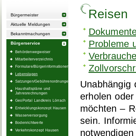
Reisen
Bürgermeister
Aktuelle Meldungen
Dokumente
Bekanntmachungen
Probleme u
Bürgerservice
Behördenwegweiser
Verbrauche
Mitarbeiterverzeichnis
Zollvorschr
Formulare/Bürgerinformationen
Lebenslagen
Unabhängig d
Satzungen/Gebührenordnungen
Haushaltspläne und
erholen oder
Jahresrechnungen
GeoPortal Landkreis Lörrach
möchten – Re
Entwicklungskonzept Hausen
Wasserversorgung
sein. Informi
Bodenrichtwerte
notwendigen
Verkehrskonzept Hausen