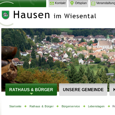
Kontakt
Ortsplan
Veranstaltun
RATHAUS & BÜRGER
UNSERE GEMEINDE
Startseite
Rathaus & Bürger
Bürgerservice
Lebenslagen
R