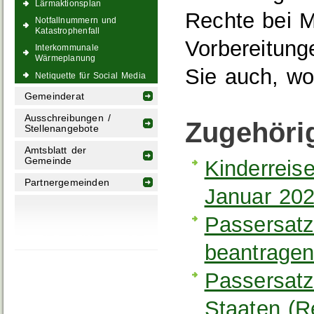
Lärmaktionsplan
Rechte bei Mä
Notfallnummern und
Katastrophenfall
Vorbereitung
Interkommunale
Wärmeplanung
Sie auch, wo
Netiquette für Social Media
Gemeinderat
Ausschreibungen /
Zugehöri
Stellenangebote
Amtsblatt der
Gemeinde
Kinderreise
Partnergemeinden
Januar 202
Passersatz
beantrage
Passersatz
Staaten (R