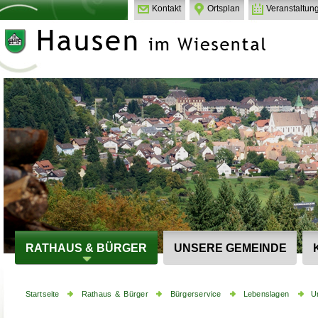
Kontakt
Ortsplan
Veranstaltun
RATHAUS & BÜRGER
UNSERE GEMEINDE
Startseite
Rathaus & Bürger
Bürgerservice
Lebenslagen
U