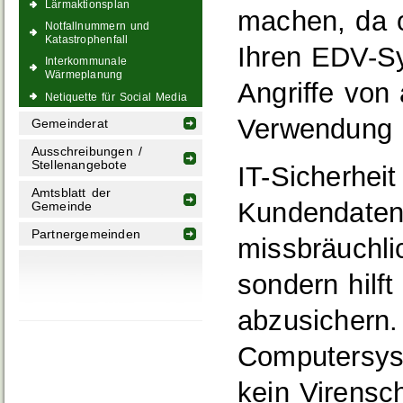
Lärmaktionsplan
machen, da 
Notfallnummern und
Katastrophenfall
Ihren EDV-S
Interkommunale
Wärmeplanung
Angriffe von
Netiquette für Social Media
Verwendung n
Gemeinderat
Ausschreibungen /
Stellenangebote
IT-Sicherheit
Amtsblatt der
Kundendaten
Gemeinde
Partnergemeinden
missbräuchl
sondern hilf
abzusichern
Computersys
kein Virensc