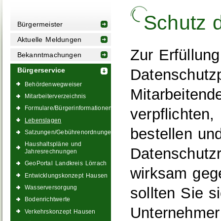
Schutz 
Bürgermeister
Aktuelle Meldungen
Zur Erfüllung
Bekanntmachungen
Datenschutzpf
Bürgerservice
Behördenwegweiser
Mitarbeitend
Mitarbeiterverzeichnis
Formulare/Bürgerinformationen
verpflichten
Lebenslagen
bestellen u
Satzungen/Gebührenordnungen
Haushaltspläne und
Datenschutz
Jahresrechnungen
GeoPortal Landkreis Lörrach
wirksam geg
Entwicklungskonzept Hausen
Wasserversorgung
sollten Sie 
Bodenrichtwerte
Unternehmer
Verkehrskonzept Hausen