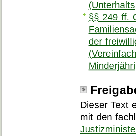
(Unterhaltsp
§§ 249 ff.
Familiensa
der freiwil
(Vereinfac
Minderjähri
Freigab
Dieser Text 
mit den fach
Justizminist