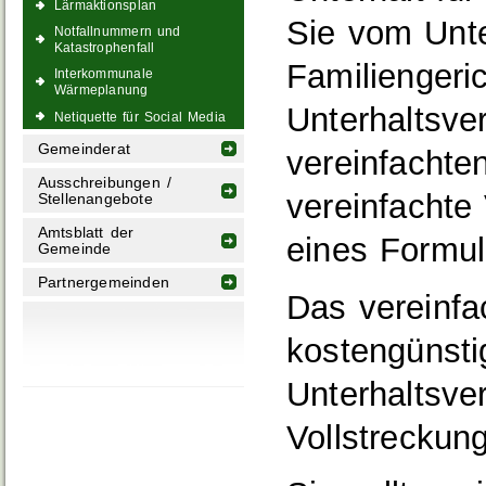
Lärmaktionsplan
Sie vom Unte
Notfallnummern und
Katastrophenfall
Familiengeri
Interkommunale
Wärmeplanung
Unterhaltsve
Netiquette für Social Media
Gemeinderat
vereinfachte
Ausschreibungen /
vereinfachte
Stellenangebote
Amtsblatt der
eines Formul
Gemeinde
Partnergemeinden
Das vereinfa
kostengünsti
Unterhaltsve
Vollstreckung