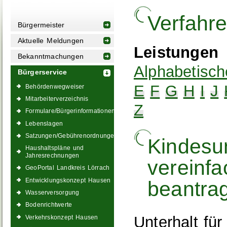
Verfahr
Bürgermeister
Aktuelle Meldungen
Leistungen
Bekanntmachungen
Alphabetisch
Bürgerservice
E
F
G
H
I
J
Behördenwegweiser
Mitarbeiterverzeichnis
Z
Formulare/Bürgerinformationen
Lebenslagen
Satzungen/Gebührenordnungen
Kindesun
Haushaltspläne und
Jahresrechnungen
vereinfa
GeoPortal Landkreis Lörrach
Entwicklungskonzept Hausen
beantra
Wasserversorgung
Bodenrichtwerte
Unterhalt fü
Verkehrskonzept Hausen