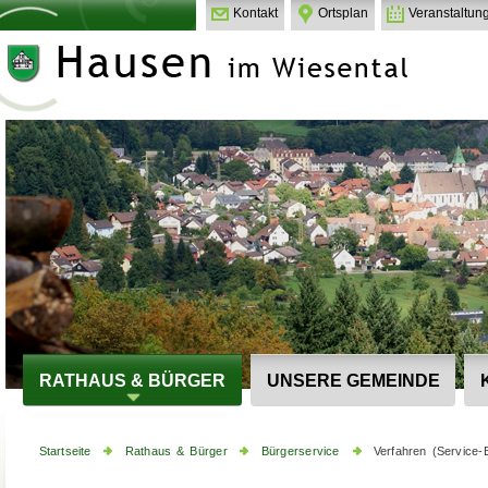
Kontakt
Ortsplan
Veranstaltun
RATHAUS & BÜRGER
UNSERE GEMEINDE
Startseite
Rathaus & Bürger
Bürgerservice
Verfahren (Service