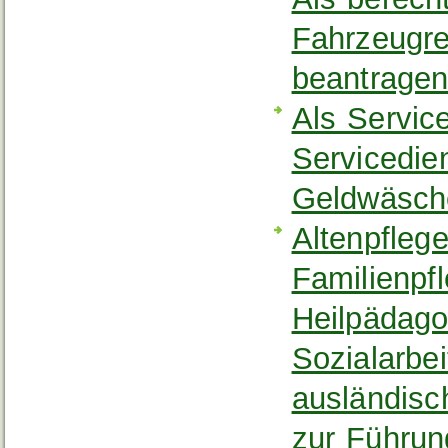
Fahrzeugre
beantrage
Als Service
Servicedie
Geldwäsche
Altenpflege
Familienpfl
Heilpädago
Sozialarbe
ausländisc
zur Führun