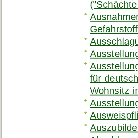
("Schächte
Ausnahmen 
Gefahrstof
Ausschlagu
Ausstellun
Ausstellun
für deutsc
Wohnsitz i
Ausstellun
Ausweispfl
Auszubilde