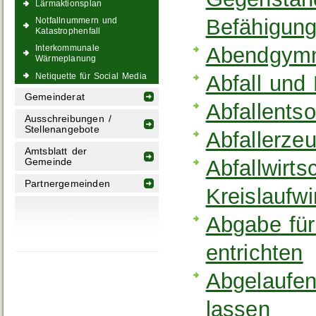
Lärmaktionsplan
Befähigung
Notfallnummern und
Katastrophenfall
Abendgymn
Interkommunale
Wärmeplanung
Abfall und
Netiquette für Social Media
Gemeinderat
Abfallents
Ausschreibungen /
Stellenangebote
Abfallerze
Amtsblatt der
Abfallwirts
Gemeinde
Partnergemeinden
Kreislaufw
Abgabe fü
entrichten
Abgelaufen
lassen