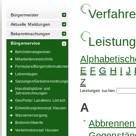
Verfahr
Bürgermeister
Aktuelle Meldungen
Bekanntmachungen
Leistun
Bürgerservice
Behördenwegweiser
Alphabetisch
Mitarbeiterverzeichnis
Formulare/Bürgerinformationen
E
F
G
H
I
J
Lebenslagen
Z
Satzungen/Gebührenordnungen
Haushaltspläne und
Leistungen suchen
Jahresrechnungen
GeoPortal Landkreis Lörrach
A
Entwicklungskonzept Hausen
Wasserversorgung
Abbrennen
Bodenrichtwerte
Verkehrskonzept Hausen
Gegenständ