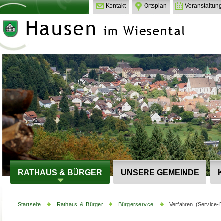
Kontakt
Ortsplan
Veranstaltun
RATHAUS & BÜRGER
UNSERE GEMEINDE
Startseite
Rathaus & Bürger
Bürgerservice
Verfahren (Service