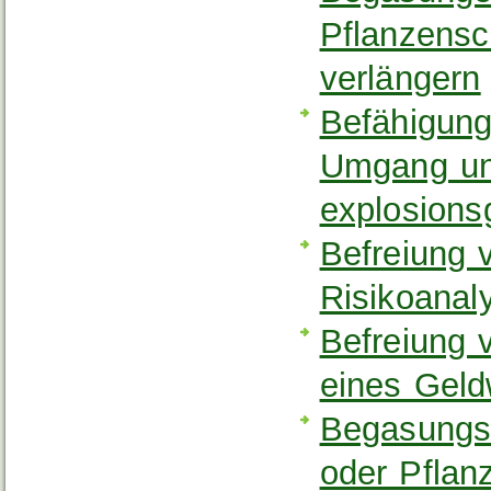
Pflanzensc
verlängern
Befähigun
Umgang un
explosions
Befreiung 
Risikoana
Befreiung v
eines Geld
Begasungst
oder Pflan