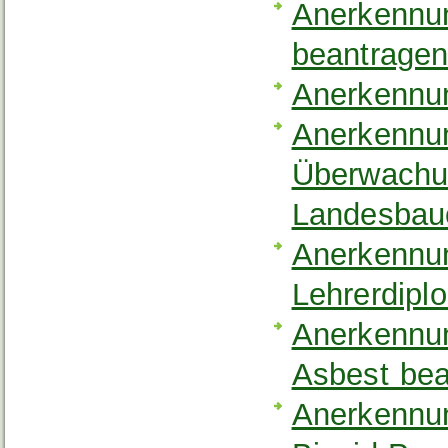
Anerkennun
beantrage
Anerkennun
Anerkennung
Überwachun
Landesbau
Anerkennun
Lehrerdipl
Anerkennun
Asbest bea
Anerkennun