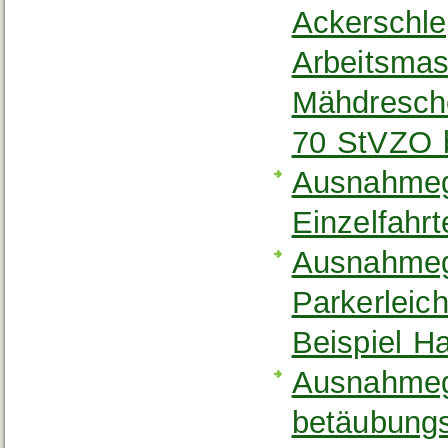
Ackerschle
Arbeitsmas
Mähdresche
70 StVZO 
Ausnahmeg
Einzelfahr
Ausnahmeg
Parkerleic
Beispiel H
Ausnahme
betäubungs