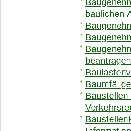
Baugenehm
baulichen 
Baugenehm
Baugenehm
Baugenehmi
beantrage
Baulastenv
Baumfällg
Baustellen 
Verkehrsre
Baustellen
Informatio