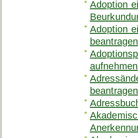
Adoption e
Beurkundu
Adoption 
beantrage
Adoptionsp
aufnehmen
Adressände
beantrage
Adressbuch
Akademisc
Anerkennun