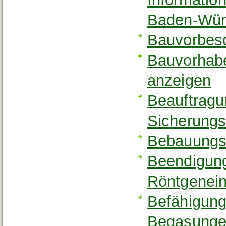
Baden-Wür
Bauvorbes
Bauvorhab
anzeigen
Beauftragun
Sicherung
Bebauungs
Beendigung
Röntgenein
Befähigung
Begasungen