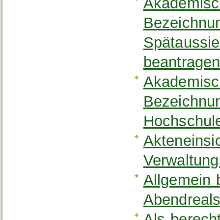
Akademisch
Bezeichnun
Spätaussi
beantrage
Akademisch
Bezeichnu
Hochschule
Akteneinsi
Verwaltung
Allgemein 
Abendreal
Als berech