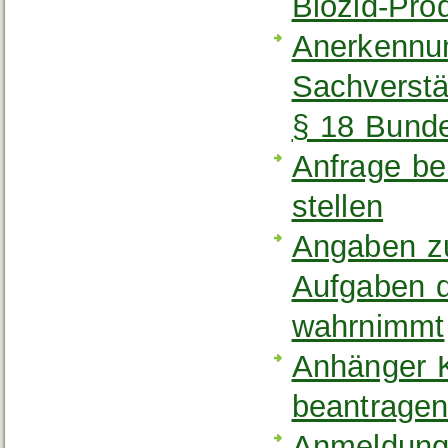
Biozid-Pro
Anerkennu
Sachverstä
§ 18 Bund
Anfrage be
stellen
Angaben zu
Aufgaben d
wahrnimmt
Anhänger K
beantrage
Anmeldung