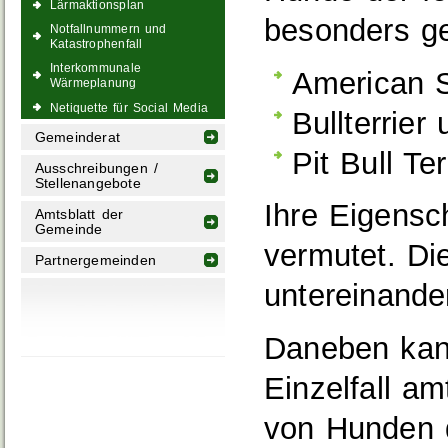
Lärmaktionsplan
besonders ge
Notfallnummern und
Katastrophenfall
Interkommunale
American St
Wärmeplanung
Netiquette für Social Media
Bullterrier
Gemeinderat
Pit Bull Ter
Ausschreibungen /
Stellenangebote
Ihre Eigensc
Amtsblatt der
Gemeinde
vermutet. Di
Partnergemeinden
untereinande
Daneben kan
Einzelfall am
von Hunden 