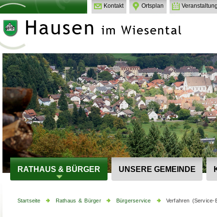
Kontakt
Ortsplan
Veranstaltun
RATHAUS & BÜRGER
UNSERE GEMEINDE
Startseite
Rathaus & Bürger
Bürgerservice
Verfahren (Service