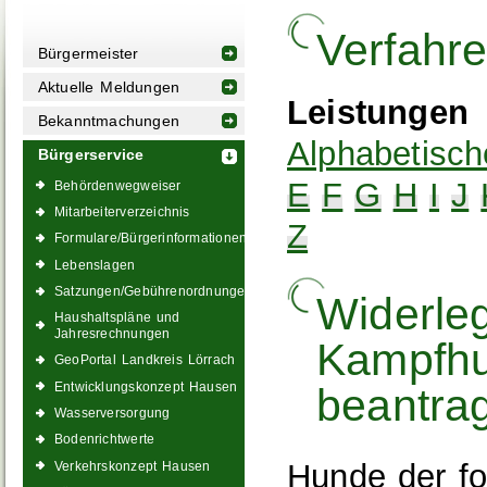
Verfahr
Bürgermeister
Aktuelle Meldungen
Leistungen
Bekanntmachungen
Alphabetisch
Bürgerservice
E
F
G
H
I
J
Behördenwegweiser
Mitarbeiterverzeichnis
Z
Formulare/Bürgerinformationen
Lebenslagen
Satzungen/Gebührenordnungen
Widerle
Haushaltspläne und
Jahresrechnungen
Kampfhu
GeoPortal Landkreis Lörrach
Entwicklungskonzept Hausen
beantra
Wasserversorgung
Bodenrichtwerte
Hunde der fo
Verkehrskonzept Hausen