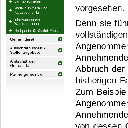
Lärmaktionsplan
vorgesehen.
Notfallnummern und
Katastrophenfall
Interkommunale
Denn sie füh
Wärmeplanung
Netiquette für Social Media
vollständige
Gemeinderat
Angenommene
Ausschreibungen /
Stellenangebote
Annehmenden
Amtsblatt der
Gemeinde
Abbruch der 
Partnergemeinden
bisherigen 
Zum Beispiel
Angenommen
Annehmenden,
von dessen 