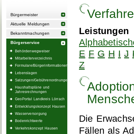
Verfahr
Bürgermeister
Aktuelle Meldungen
Leistungen
Bekanntmachungen
Alphabetisch
Bürgerservice
E
F
G
H
I
J
Behördenwegweiser
Mitarbeiterverzeichnis
Z
Formulare/Bürgerinformationen
Lebenslagen
Satzungen/Gebührenordnungen
Adoptio
Haushaltspläne und
Jahresrechnungen
Mensche
GeoPortal Landkreis Lörrach
Entwicklungskonzept Hausen
Wasserversorgung
Die Erwachse
Bodenrichtwerte
Fällen als A
Verkehrskonzept Hausen