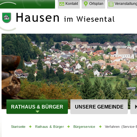
Kontakt
Ortsplan
Veranstaltun
RATHAUS & BÜRGER
UNSERE GEMEINDE
Startseite
Rathaus & Bürger
Bürgerservice
Verfahren (Service