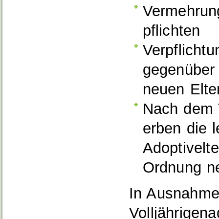
Vermehrung
pflichten
Verpflichtu
gegenüber 
neuen Elte
Nach dem 
erben die l
Adoptivelt
Ordnung n
In Ausnahmef
Volljährigen