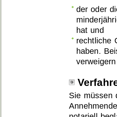
der oder d
minderjähri
hat und
rechtliche
haben. Beis
verweigern
Verfahr
Sie müssen d
Annehmende
notariell be