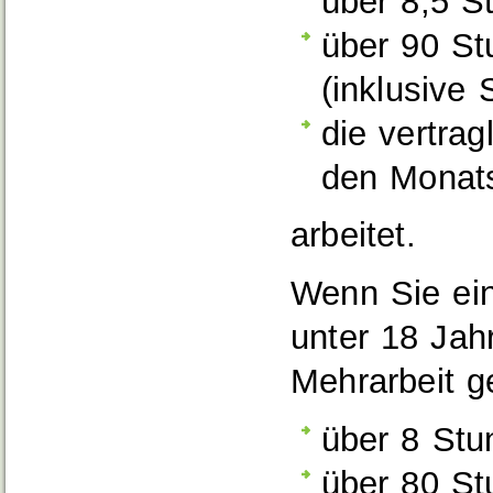
über 8,5 S
über 90 St
(inklusive
die vertrag
den Monats
arbeitet.
Wenn Sie ein
unter 18 Jah
Mehrarbeit g
über 8 Stu
über 80 St