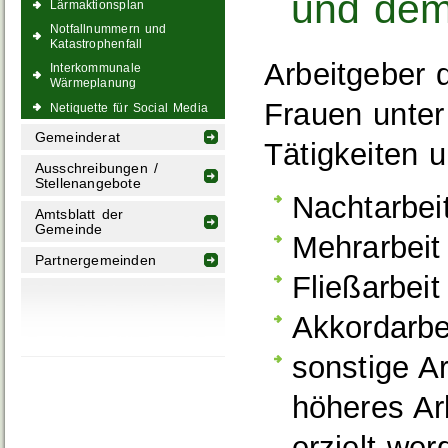
und dem
Lärmaktionsplan
Notfallnummern und
Katastrophenfall
Arbeitgeber 
Interkommunale
Wärmeplanung
Frauen unter
Netiquette für Social Media
Gemeinderat
Tätigkeiten 
Ausschreibungen /
Stellenangebote
Nachtarbei
Amtsblatt der
Gemeinde
Mehrarbeit
Partnergemeinden
Fließarbeit
Akkordarbe
sonstige A
höheres Ar
erzielt we