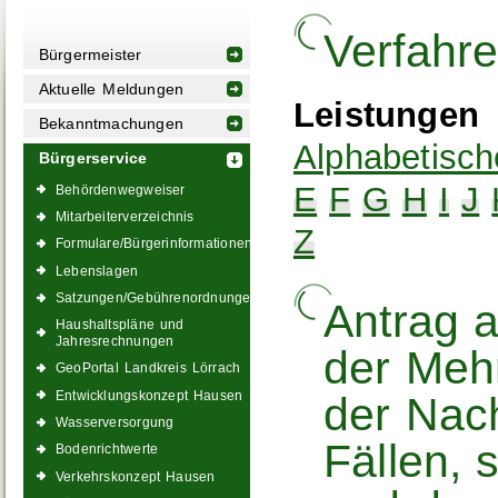
Verfahr
Bürgermeister
Aktuelle Meldungen
Leistungen
Bekanntmachungen
Alphabetisch
Bürgerservice
E
F
G
H
I
J
Behördenwegweiser
Mitarbeiterverzeichnis
Z
Formulare/Bürgerinformationen
Lebenslagen
Satzungen/Gebührenordnungen
Antrag 
Haushaltspläne und
Jahresrechnungen
der Meh
GeoPortal Landkreis Lörrach
Entwicklungskonzept Hausen
der Nach
Wasserversorgung
Fällen, 
Bodenrichtwerte
Verkehrskonzept Hausen