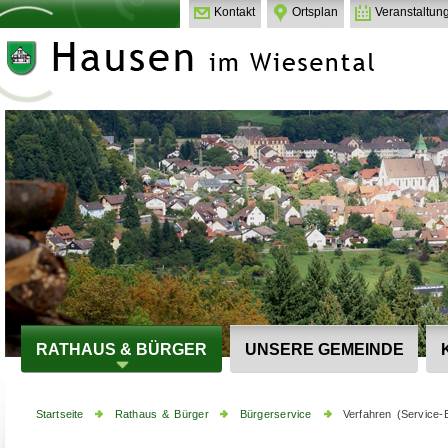
Kontakt
Ortsplan
Veranstaltun
RATHAUS & BÜRGER
UNSERE GEMEINDE
Startseite
Rathaus & Bürger
Bürgerservice
Verfahren (Service