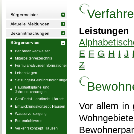
Verfahr
Bürgermeister
Aktuelle Meldungen
Leistungen
Bekanntmachungen
Alphabetisch
Bürgerservice
E
F
G
H
I
J
Behördenwegweiser
Mitarbeiterverzeichnis
Z
Formulare/Bürgerinformationen
Lebenslagen
Satzungen/Gebührenordnungen
Bewohne
Haushaltspläne und
Jahresrechnungen
GeoPortal Landkreis Lörrach
Vor allem in
Entwicklungskonzept Hausen
Wasserversorgung
Wohngebiete
Bodenrichtwerte
Bewohnerpark
Verkehrskonzept Hausen