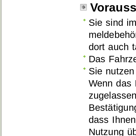
Voraus
Sie sind i
meldebehör
dort auch t
Das Fahrze
Sie nutzen
Wenn das F
zugelassen
Best
ä
tigun
dass Ihnen
Nutzung üb