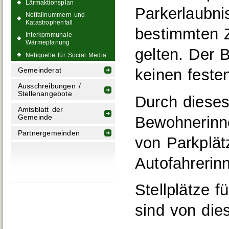
Lärmaktionsplan
Parkerlaubni
Notfallnummern und
Katastrophenfall
bestimmten Z
Interkommunale
Wärmeplanung
gelten. Der 
Netiquette für Social Media
keinen festen
Gemeinderat
Ausschreibungen /
Stellenangebote
Durch diese
Amtsblatt der
Bewohnerinn
Gemeinde
Partnergemeinden
von Parkplä
Autofahrerin
Stellplätze 
sind von di