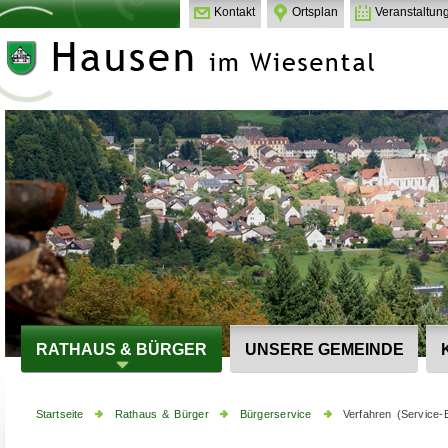
Kontakt
Ortsplan
Veranstaltun
RATHAUS & BÜRGER
UNSERE GEMEINDE
Startseite
Rathaus & Bürger
Bürgerservice
Verfahren (Service