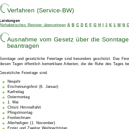
Verfahren (Service-BW)
Leistungen
Alphabetisches Register überspringen
A
B
C
D
E
F
G
H
I
J
K
L
M
N
Ausnahme vom Gesetz über die Sonntage
beantragen
Sonntage und gesetzliche Feiertage sind besonders geschützt. Das Feie
diesen Tagen öffentlich bemerkbare Arbeiten, die die Ruhe des Tages be
Gesetzliche Feiertage sind:
Neujahr
Erscheinungsfest (6. Januar)
Karfreitag
Ostermontag
1. Mai
Christi Himmelfahrt
Pfingstmontag
Fronleichnam
Allerheiligen (1. November)
Erster und Zweiter Weihnachtstag