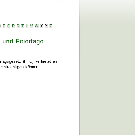
O
P
Q
R
S
T
U
V
W
X
Y
Z
 und Feiertage
rtagsgesetz (FTG) verbietet an
einträchtigen können.