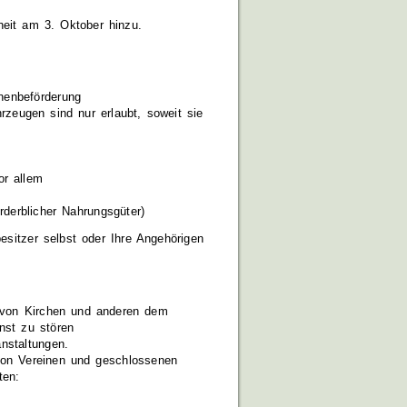
heit am 3. Oktober hinzu.
nenbeförderung
rzeugen sind nur erlaubt, soweit sie
or allem
erderblicher Nahrungsgüter)
besitzer selbst oder Ihre Angehörigen
 von Kirchen und anderen dem
nst zu stören
nstaltungen.
 von Vereinen und geschlossenen
ten: