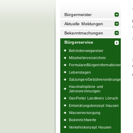
Bürgermeister
Aktuelle Meldungen
Bekanntmachungen
Bürgerservice
Behördenwegweiser
Mitarbeiterverzeichnis
Formulare/Bürgerinformationen
Lebenslagen
Satzungen/Gebührenordnungen
Haushaltspläne und
Jahresrechnungen
GeoPortal Landkreis Lörrach
Entwicklungskonzept Hausen
Wasserversorgung
Bodenrichtwerte
Verkehrskonzept Hausen