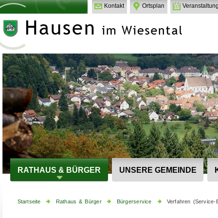
Kontakt
Ortsplan
Veranstaltun
RATHAUS & BÜRGER
UNSERE GEMEINDE
Startseite
Rathaus & Bürger
Bürgerservice
Verfahren (Service