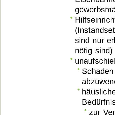
gewerbsmä
Hilfseinri
(Instandse
sind nur er
nötig sind)
unaufschie
Schaden 
abzuwen
häusliche
Bedürfnis
zur Ve