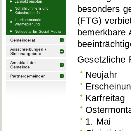
Lärmaktionsplan
besonders ge
Notfallnummern und
Katastrophenfall
(FTG) verbie
Interkommunale
Wärmeplanung
bemerkbare A
Netiquette für Social Media
Gemeinderat
beeinträchti
Ausschreibungen /
Stellenangebote
Gesetzliche 
Amtsblatt der
Gemeinde
Neujahr
Partnergemeinden
Erscheinun
Karfreitag
Ostermont
1. Mai