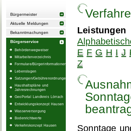
Verfahr
Bürgermeister
Aktuelle Meldungen
Leistungen
Bekanntmachungen
Alphabetisch
Bürgerservice
E
F
G
H
I
J
Behördenwegweiser
Mitarbeiterverzeichnis
Z
Formulare/Bürgerinformationen
Lebenslagen
Satzungen/Gebührenordnungen
Ausnahm
Haushaltspläne und
Jahresrechnungen
Sonntag
GeoPortal Landkreis Lörrach
Entwicklungskonzept Hausen
beantra
Wasserversorgung
Bodenrichtwerte
Sonntage und
Verkehrskonzept Hausen