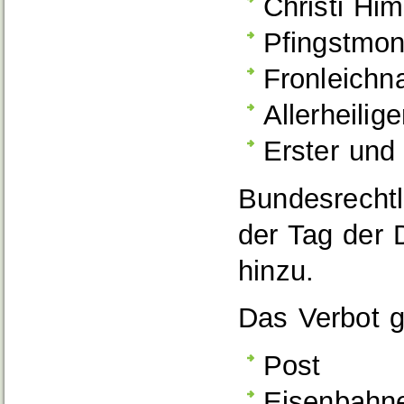
Christi Him
Pfingstmon
Fronleich
Allerheilig
Erster und
Bundesrechtl
der Tag der 
hinzu.
Das Verbot gi
Post
Eisenbahn