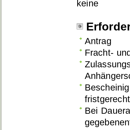
keine
Erforde
Antrag
Fracht- un
Zulassungs
Anhängers
Bescheinig
fristgerec
Bei Dauer
gegebenenf