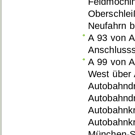
Feldmochin
Oberschle
Neufahrn b
A 93 von A
Anschlusss
A 99 von 
West über
Autobahndr
Autobahnd
Autobahnk
Autobahnk
München-S