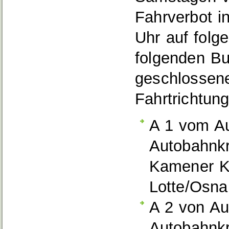
Fahrverbot i
Uhr auf folg
folgenden B
geschlossene
Fahrtrichtun
A 1 vom Au
Autobahnkr
Kamener Kr
Lotte/Osna
A 2 von Au
Autobahnk