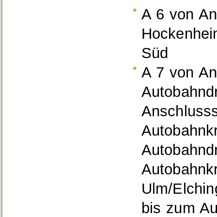
A 6 von An
Hockenhei
Süd
A 7 von An
Autobahndr
Anschlusss
Autobahnk
Autobahndr
Autobahnkr
Ulm/Elchin
bis zum A