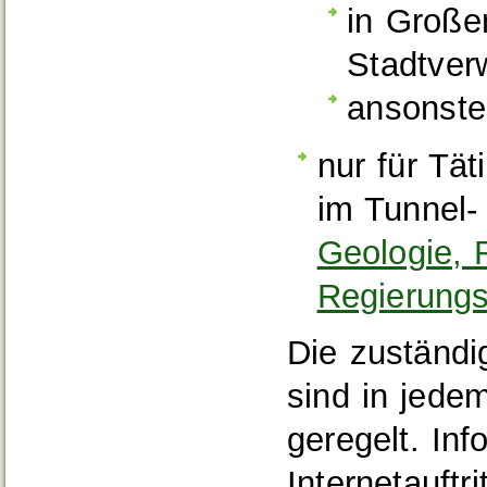
in Große
Stadtver
ansonste
nur für Tät
im Tunnel-
Geologie, 
Regierungs
Die zuständi
sind in jede
geregelt. Inf
Internetauftr