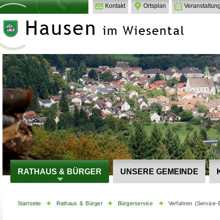
Kontakt
Ortsplan
Veranstaltun
RATHAUS & BÜRGER
UNSERE GEMEINDE
Startseite
Rathaus & Bürger
Bürgerservice
Verfahren (Service