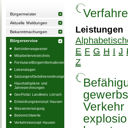
Verfahr
Bürgermeister
Aktuelle Meldungen
Leistungen
Bekanntmachungen
Alphabetisch
Bürgerservice
E
F
G
H
I
J
Behördenwegweiser
Mitarbeiterverzeichnis
Z
Formulare/Bürgerinformationen
Lebenslagen
Satzungen/Gebührenordnungen
Befähig
Haushaltspläne und
Jahresrechnungen
gewerb
GeoPortal Landkreis Lörrach
Entwicklungskonzept Hausen
Verkehr 
Wasserversorgung
explosio
Bodenrichtwerte
Verkehrskonzept Hausen