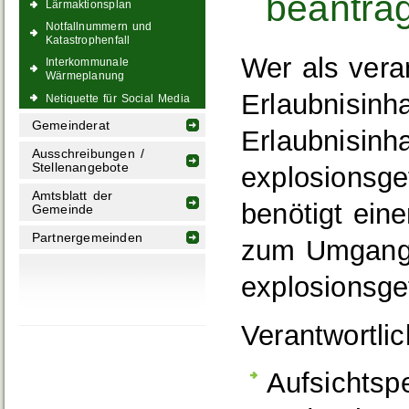
beantra
Lärmaktionsplan
Notfallnummern und
Katastrophenfall
Wer als vera
Interkommunale
Wärmeplanung
Erlaubnisinh
Netiquette für Social Media
Gemeinderat
Erlaubnisinha
Ausschreibungen /
Stellenangebote
explosionsge
Amtsblatt der
benötigt ein
Gemeinde
Partnergemeinden
zum Umgang 
explosionsge
Verantwortli
Aufsichtsp