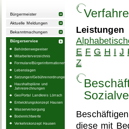
Verfahr
Bürgermeister
Aktuelle Meldungen
Leistungen
Bekanntmachungen
Alphabetisch
Bürgerservice
E
F
G
H
I
J
Behördenwegweiser
Mitarbeiterverzeichnis
Z
Formulare/Bürgerinformationen
Lebenslagen
Satzungen/Gebührenordnungen
Beschäft
Haushaltspläne und
Jahresrechnungen
Sozialv
GeoPortal Landkreis Lörrach
Entwicklungskonzept Hausen
Wasserversorgung
Beschäftige
Bodenrichtwerte
diese mit Be
Verkehrskonzept Hausen