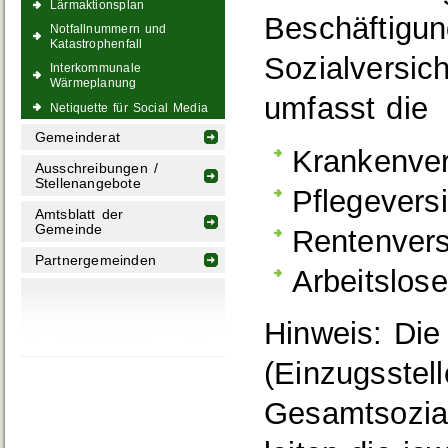
Lärmaktionsplan
Beschäftigun
Notfallnummern und
Katastrophenfall
Sozialversi
Interkommunale
Wärmeplanung
umfasst die
Netiquette für Social Media
Gemeinderat
Krankenver
Ausschreibungen /
Stellenangebote
Pflegevers
Amtsblatt der
Gemeinde
Rentenvers
Partnergemeinden
Arbeitslos
Hinweis:
Die 
(Einzugsstel
Gesamtsozial