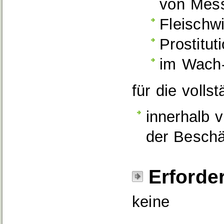
von Mess
Fleischwi
Prostitu
im Wach-
für die volls
innerhalb
der Beschä
Erforde
keine