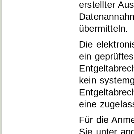
erstellter Aus
Datenannahm
übermitteln.
Die elektron
ein geprüfte
Entgeltabrec
kein systemg
Entgeltabre
eine zugelass
Für die Anm
Sie unter a