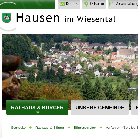
Kontakt
Ortsplan
Veranstaltun
RATHAUS & BÜRGER
UNSERE GEMEINDE
Startseite
Rathaus & Bürger
Bürgerservice
Verfahren (Service