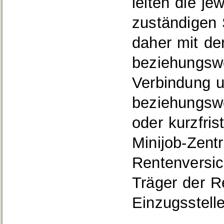
leiten die je
zuständigen 
daher mit de
beziehungswe
Verbindung u
beziehungswe
oder kurzfris
Minijob-Zent
Rentenversi
Träger der R
Einzugsstelle