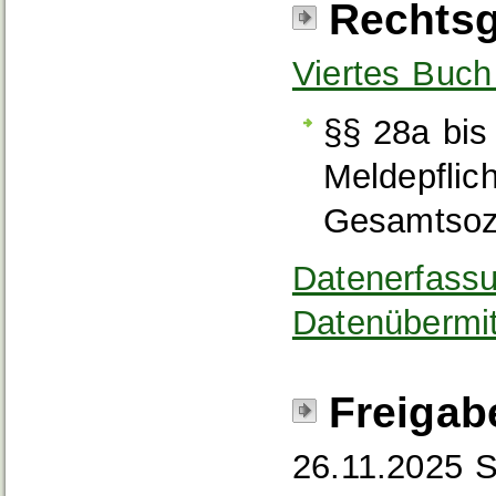
Rechtsg
Viertes Buch
§§ 28a bis 
Meldepflic
Gesamtsozi
Datenerfass
Datenübermi
Freigab
26.11.2025
S