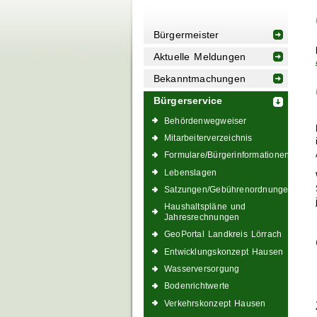
Bürgermeister
Aktuelle Meldungen
Bekanntmachungen
Bürgerservice
Behördenwegweiser
Mitarbeiterverzeichnis
Formulare/Bürgerinformationen
Lebenslagen
Satzungen/Gebührenordnungen
Haushaltspläne und
Jahresrechnungen
GeoPortal Landkreis Lörrach
Entwicklungskonzept Hausen
Wasserversorgung
Bodenrichtwerte
Verkehrskonzept Hausen