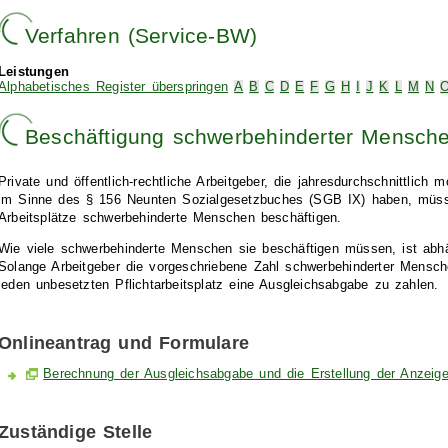
Verfahren (Service-BW)
Leistungen
Alphabetisches Register überspringen
A
B
C
D
E
F
G
H
I
J
K
L
M
N
Beschäftigung schwerbehinderter Mensch
Private und öffentlich-rechtliche Arbeitgeber, die jahresdurchschnittlich 
im Sinne des § 156 Neunten Sozialgesetzbuches (SGB IX) haben, müs
Arbeitsplätze schwerbehinderte Menschen beschäftigen.
Wie viele schwerbehinderte Menschen sie beschäftigen müssen, ist abhä
Solange Arbeitgeber die vorgeschriebene Zahl schwerbehinderter Mensche
jeden unbesetzten Pflichtarbeitsplatz eine Ausgleichsabgabe zu zahlen.
Onlineantrag und Formulare
Berechnung der Ausgleichsabgabe und die Erstellung der Anzeig
Zuständige Stelle