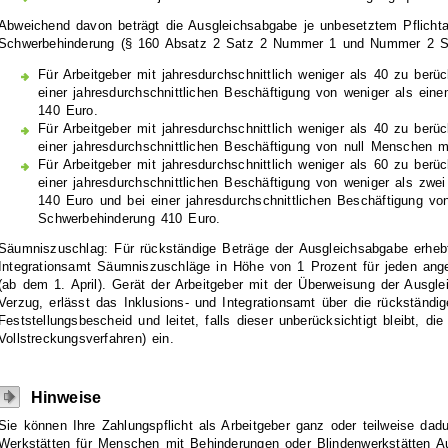
Abweichend davon beträgt die Ausgleichsabgabe je unbesetztem Pflichta
Schwerbehinderung (§ 160 Absatz 2 Satz 2 Nummer 1 und Nummer 2 S
Für Arbeitgeber mit jahresdurchschnittlich weniger als 40 zu berüc
einer jahresdurchschnittlichen Beschäftigung von weniger als e
140 Euro.
Für Arbeitgeber mit jahresdurchschnittlich weniger als 40 zu berüc
einer jahresdurchschnittlichen Beschäftigung von null Menschen 
Für Arbeitgeber mit jahresdurchschnittlich weniger als 60 zu berüc
einer jahresdurchschnittlichen Beschäftigung von weniger als zw
140 Euro und bei einer jahresdurchschnittlichen Beschäftigung vo
Schwerbehinderung 410 Euro.
Säumniszuschlag: Für rückständige Beträge der Ausgleichsabgabe erhebt
Integrationsamt Säumniszuschläge in Höhe von 1 Prozent für jeden ange
(ab dem 1. April). Gerät der Arbeitgeber mit der Überweisung der Ausgl
Verzug, erlässt das Inklusions- und Integrationsamt über die rückständi
Feststellungsbescheid und leitet, falls dieser unberücksichtigt bleibt, di
Vollstreckungsverfahren) ein.
Hinweise
Sie können Ihre Zahlungspflicht als Arbeitgeber ganz oder teilweise dad
Werkstätten für Menschen mit Behinderungen oder Blindenwerkstätten Au