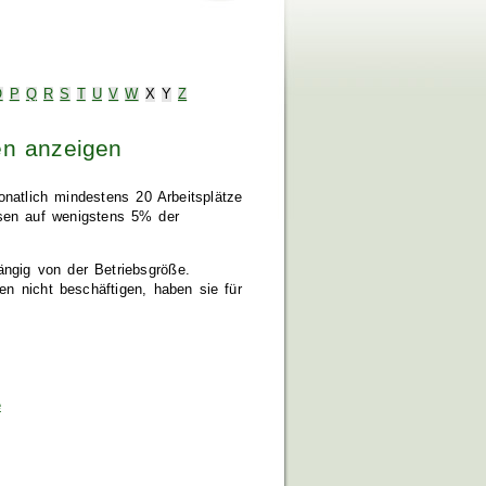
O
P
Q
R
S
T
U
V
W
X
Y
Z
en anzeigen
monatlich mindestens 20 Arbeitsplätze
sen auf wenigstens 5% der
ngig von der Betriebsgröße.
n nicht beschäftigen, haben sie für
e