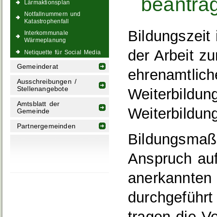
beantra
Lärmaktionsplan
Notfallnummern und
Katastrophenfall
Bildungszeit 
Interkommunale
Wärmeplanung
der Arbeit zu
Netiquette für Social Media
Gemeinderat
ehrenamtliche
Ausschreibungen /
Stellenangebote
Weiterbildung
Amtsblatt der
Weiterbildun
Gemeinde
Partnergemeinden
Bildungsmaßn
Anspruch auf
anerkannten 
durchgeführt
tragen die V