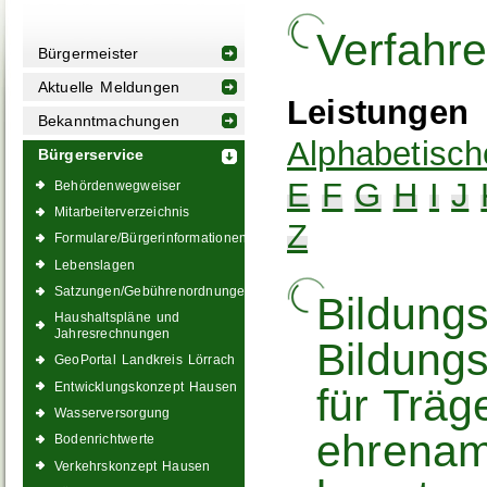
Verfahr
Bürgermeister
Aktuelle Meldungen
Leistungen
Bekanntmachungen
Alphabetisch
Bürgerservice
E
F
G
H
I
J
Behördenwegweiser
Mitarbeiterverzeichnis
Z
Formulare/Bürgerinformationen
Lebenslagen
Satzungen/Gebührenordnungen
Bildung
Haushaltspläne und
Jahresrechnungen
Bildung
GeoPortal Landkreis Lörrach
Entwicklungskonzept Hausen
für Trä
Wasserversorgung
ehrenamt
Bodenrichtwerte
Verkehrskonzept Hausen