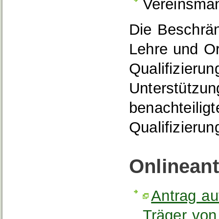
Vereinsma
Die Beschrän
Lehre und Org
Qualifizierun
Unterstützung
benachteilig
Qualifizierun
Onlinean
Antrag au
Träger von