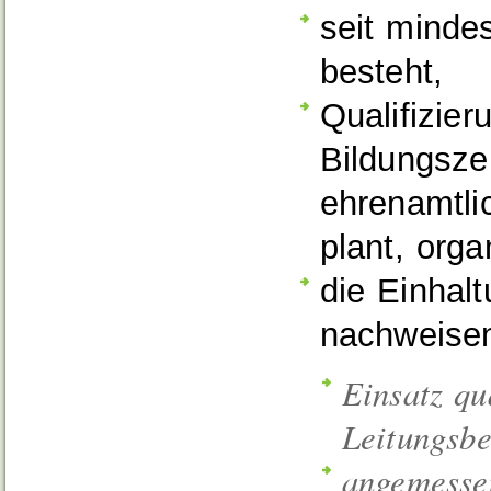
seit minde
besteht,
Qualifizi
Bildungsz
ehrenamtli
plant, orga
die Einhal
nachweise
Einsatz qu
Leitungsbe
angemesse