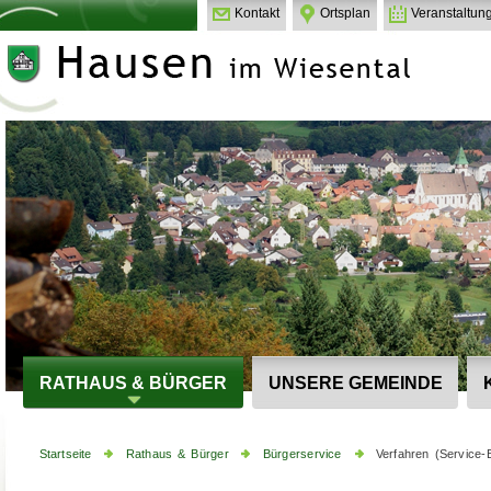
Kontakt
Ortsplan
Veranstaltun
RATHAUS & BÜRGER
UNSERE GEMEINDE
Startseite
Rathaus & Bürger
Bürgerservice
Verfahren (Service