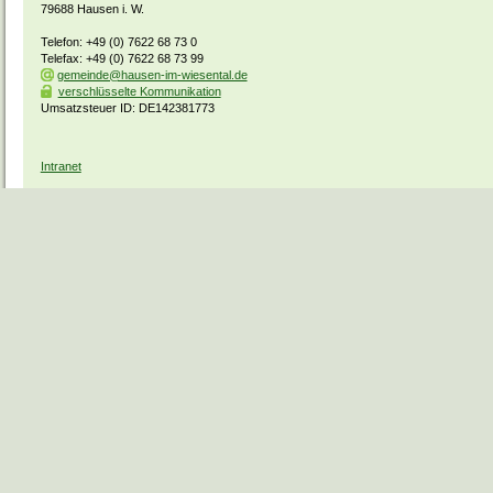
79688 Hausen i. W.
Telefon: +49 (0) 7622 68 73 0
Telefax: +49 (0) 7622 68 73 99
gemeinde@hausen-im-wiesental.de
verschlüsselte Kommunikation
Umsatzsteuer ID: DE142381773
Intranet