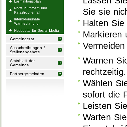
Lassen Sie
Lärmaktionsplan
Notfallnummern und
Sie sie nic
Katastrophenfall
Interkommunale
Halten Sie
Wärmeplanung
Netiquette für Social Media
Markieren 
Gemeinderat
Vermeiden 
Ausschreibungen /
Stellenangebote
Warnen Si
Amtsblatt der
Gemeinde
rechtzeitig.
Partnergemeinden
Wählen Sie
sofort die P
Leisten Si
Warten Sie