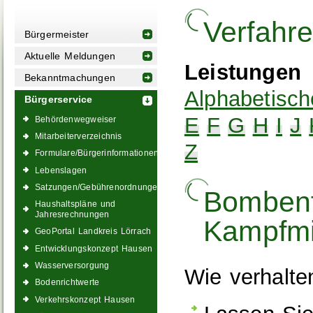
Verfahr
Bürgermeister
Aktuelle Meldungen
Leistungen
Bekanntmachungen
Alphabetisch
Bürgerservice
E
F
G
H
I
J
Behördenwegweiser
Mitarbeiterverzeichnis
Z
Formulare/Bürgerinformationen
Lebenslagen
Satzungen/Gebührenordnungen
Bombenf
Haushaltspläne und
Jahresrechnungen
Kampfmi
GeoPortal Landkreis Lörrach
Entwicklungskonzept Hausen
Wasserversorgung
Wie verhalten
Bodenrichtwerte
Verkehrskonzept Hausen