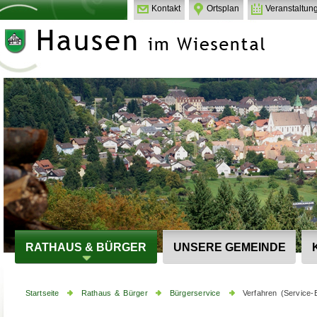
Kontakt
Ortsplan
Veranstaltun
RATHAUS & BÜRGER
UNSERE GEMEINDE
Startseite
Rathaus & Bürger
Bürgerservice
Verfahren (Service