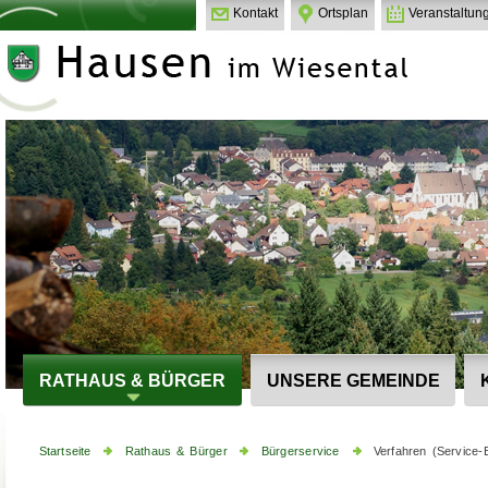
Kontakt
Ortsplan
Veranstaltun
RATHAUS & BÜRGER
UNSERE GEMEINDE
Startseite
Rathaus & Bürger
Bürgerservice
Verfahren (Service