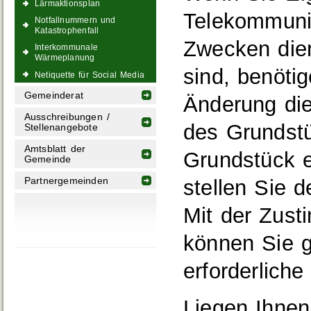
Lärmaktionsplan
Telekommunik
Notfallnummern und
Katastrophenfall
Zwecken die
Interkommunale
Wärmeplanung
sind, benöti
Netiquette für Social Media
Gemeinderat
Änderung die
Ausschreibungen /
des Grundstü
Stellenangebote
Amtsblatt der
Grundstück e
Gemeinde
Partnergemeinden
stellen Sie 
Mit der Zus
können Sie g
erforderlich
Liegen Ihnen