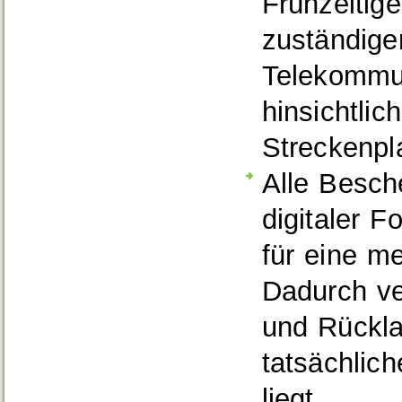
Frühzeitig
zuständige
Telekommu
hinsichtlic
Streckenp
Alle Besch
digitaler 
für eine m
Dadurch ve
und Rückla
tatsächlic
liegt.