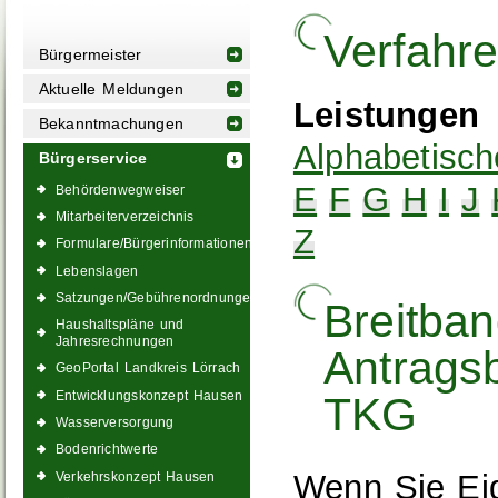
Verfahr
Bürgermeister
Aktuelle Meldungen
Leistungen
Bekanntmachungen
Alphabetisch
Bürgerservice
E
F
G
H
I
J
Behördenwegweiser
Mitarbeiterverzeichnis
Z
Formulare/Bürgerinformationen
Lebenslagen
Satzungen/Gebührenordnungen
Breitban
Haushaltspläne und
Jahresrechnungen
Antrags
GeoPortal Landkreis Lörrach
Entwicklungskonzept Hausen
TKG
Wasserversorgung
Bodenrichtwerte
Wenn Sie Eig
Verkehrskonzept Hausen