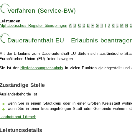
Verfahren (Service-BW)
Leistungen
Alphabetisches Register überspringen
A
B
C
D
E
F
G
H
I
J
K
L
M
N
Daueraufenthalt-EU - Erlaubnis beantrage
Mit der Erlaubnis zum Daueraufenthalt-EU dürfen sich ausländische Staa
Europäischen Union (EU) freier bewegen.
Sie ist der
Niederlassungserlaubnis
in vielen Punkten gleichgestellt und 
Zuständige Stelle
Ausländerbehörde ist
wenn Sie in einem Stadtkreis oder in einer Großen Kreisstadt wohn
wenn Sie in einer kreisangehörigen Stadt oder Gemeinde wohnen: 
Landratsamt Lörrach
Leistungsdetails