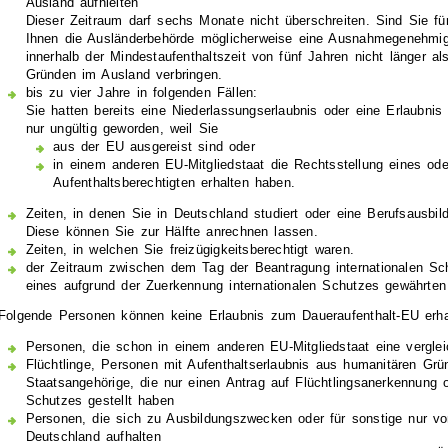
Ausland aufhielten
Dieser Zeitraum darf sechs Monate nicht überschreiten. Sind Sie fü
Ihnen die Ausländerbehörde möglicherweise eine Ausnahmegenehmigu
innerhalb der Mindestaufenthaltszeit von fünf Jahren nicht
länger al
Gründen im Ausland verbringen.
bis zu vier Jahre in folgenden Fällen:
Sie hatten bereits eine Niederlassungserlaubnis oder eine Erlaubni
nur ungültig geworden, weil Sie
aus der EU ausgereist sind oder
in einem anderen EU-Mitgliedstaat die Rechtsstellung eines oder 
Aufenthaltsberechtigten erhalten haben.
Zeiten, in denen Sie in Deutschland studiert oder eine Berufsausbil
Diese können Sie zur Hälfte anrechnen lassen.
Zeiten, in welchen Sie freizügigkeitsberechtigt waren.
der Zeitraum zwischen dem Tag der Beantragung internationalen Sc
eines aufgrund der Zuerkennung internationalen Schutzes gewährten A
Folgende Personen können keine Erlaubnis zum Daueraufenthalt-EU erha
Personen, die schon in einem anderen EU-Mitgliedstaat eine verglei
Flüchtlinge, Personen mit Aufenthaltserlaubnis aus humanitären Gr
Staatsangehörige, die nur einen Antrag auf Flüchtlingsanerkennung
Schutzes gestellt haben
Personen, die sich zu Ausbildungszwecken oder für sonstige nur v
Deutschland aufhalten