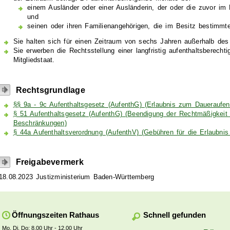
einem Ausländer oder einer Ausländerin, der oder die zuvor im
und
seinen oder ihren Familienangehörigen, die im Besitz bestimmte
Sie halten sich für einen Zeitraum von sechs Jahren außerhalb des
Sie erwerben die Rechtsstellung einer langfristig aufenthaltsberech
Mitgliedstaat.
Rechtsgrundlage
§§ 9a - 9c Aufenthaltsgesetz (AufenthG) (Erlaubnis zum Daueraufen
§ 51 Aufenthaltsgesetz (AufenthG) (Beendigung der Rechtmäßigkeit 
Beschränkungen)
§ 44a Aufenthaltsverordnung (AufenthV) (Gebühren für die Erlaubni
Freigabevermerk
18.08.2023 Justizministerium Baden-Württemberg
Schnell gefunden
Öffnungszeiten Rathaus
Mo, Di, Do: 8.00 Uhr - 12.00 Uhr