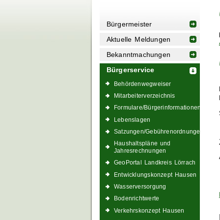
Bürgermeister
Aktuelle Meldungen
Bekanntmachungen
Bürgerservice
Behördenwegweiser
Mitarbeiterverzeichnis
Formulare/Bürgerinformationen
Lebenslagen
Satzungen/Gebührenordnungen
Haushaltspläne und
Jahresrechnungen
GeoPortal Landkreis Lörrach
Entwicklungskonzept Hausen
Wasserversorgung
Bodenrichtwerte
Verkehrskonzept Hausen