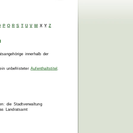
O
P
Q
R
S
T
U
V
W
X
Y
Z
n
tsangehörige innerhalb der
ein unbefristeter
Aufenthaltstitel
.
en: die Stadtverwaltung
das Landratsamt