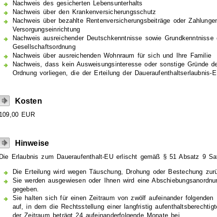
Nachweis des gesicherten Lebensunterhalts
Nachweis über den Krankenversicherungsschutz
Nachweis über bezahlte Rentenversicherungsbeiträge oder Zahlungen
Versorgungseinrichtung
Nachweis ausreichender Deutschkenntnisse sowie Grundkenntnisse 
Gesellschaftsordnung
Nachweis über ausreichenden Wohnraum für sich und Ihre Familie
Nachweis, dass kein Ausweisungsinteresse oder sonstige Gründe der
Ordnung vorliegen, die der Erteilung der Daueraufenthaltserlaubnis
Kosten
109,00 EUR
Hinweise
Die Erlaubnis zum Daueraufenthalt-EU erlischt gemäß § 51 Absatz 9 Sat
Die Erteilung wird wegen Täuschung, Drohung oder Bestechung zu
Sie werden ausgewiesen oder Ihnen wird eine Abschiebungsanordn
gegeben.
Sie halten sich für einen Zeitraum von zwölf aufeinander folgende
auf, in dem die Rechtsstellung einer langfristig aufenthaltsberecht
der Zeitraum beträgt 24 aufeinanderfolgende Monate bei