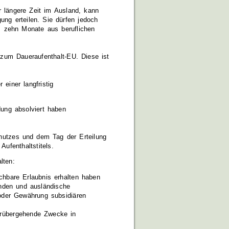
r längere Zeit im Ausland, kann
ng erteilen. Sie dürfen jedoch
s zehn Monate aus beruflichen
s zum Daueraufenthalt-E
U
. Diese ist
einer langfristig
dung absolviert haben
hutzes und dem Tag der Erteilung
ufenthaltstitels.
lten:
chbare Erlaubnis erhalten haben
ünden und ausländische
 oder Gewährung subsidiären
orübergehende Zwecke in