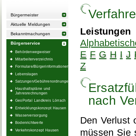
Verfahr
Bürgermeister
Aktuelle Meldungen
Leistungen
Bekanntmachungen
Alphabetisch
Bürgerservice
E
F
G
H
I
J
Behördenwegweiser
Mitarbeiterverzeichnis
Z
Formulare/Bürgerinformationen
Lebenslagen
Satzungen/Gebührenordnungen
Ersatzfü
Haushaltspläne und
Jahresrechnungen
nach Ver
GeoPortal Landkreis Lörrach
Entwicklungskonzept Hausen
Wasserversorgung
Den Verlust 
Bodenrichtwerte
müssen Sie s
Verkehrskonzept Hausen