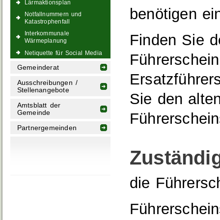
Lärmaktionsplan
benötigen ei
Notfallnummern und
Katastrophenfall
Interkommunale
Finden Sie d
Wärmeplanung
Netiquette für Social Media
Führerschein
Gemeinderat
Ersatzführer
Ausschreibungen /
Stellenangebote
Sie den alte
Amtsblatt der
Gemeinde
Führerschein
Partnergemeinden
Zuständig
die Führersc
Führerscheins