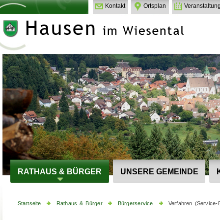
Kontakt
Ortsplan
Veranstaltun
RATHAUS & BÜRGER
UNSERE GEMEINDE
Startseite
Rathaus & Bürger
Bürgerservice
Verfahren (Service