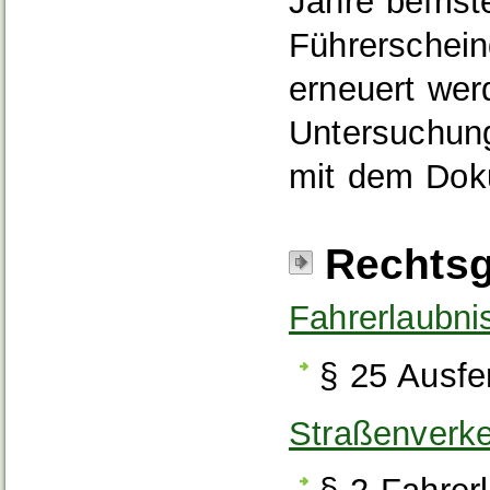
Jahre befrist
Führerschein
erneuert wer
Untersuchung
mit dem Dok
Rechtsg
Fahrerlaubni
§ 25 Ausfe
Straßenverk