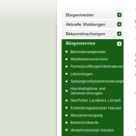
Bürgermeister
Aktuelle Meldungen
Bekanntmachungen
Bürgerservice
Behördenwegweiser
Mitarbeiterverzeichnis
Formulare/Bürgerinformationen
Lebenslagen
Satzungen/Gebührenordnungen
Haushaltspläne und
Jahresrechnungen
GeoPortal Landkreis Lörrach
Entwicklungskonzept Hausen
Wasserversorgung
Bodenrichtwerte
Verkehrskonzept Hausen