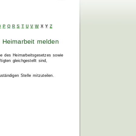
O
P
Q
R
S
T
U
V
W
X
Y
Z
n Heimarbeit melden
ne des Heimarbeitsgesetzes sowie
igten gleichgestellt sind,
ständigen Stelle mitzuteilen.