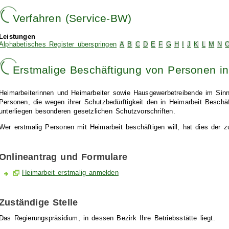
Verfahren (Service-BW)
Leistungen
Alphabetisches Register überspringen
A
B
C
D
E
F
G
H
I
J
K
L
M
N
Erstmalige Beschäftigung von Personen i
Heimarbeiterinnen und Heimarbeiter sowie Hausgewerbetreibende im Sin
Personen, die wegen ihrer Schutzbedürftigkeit den in Heimarbeit Beschäft
unterliegen besonderen gesetzlichen Schutzvorschriften.
Wer erstmalig Personen mit Heimarbeit beschäftigen will, hat dies der zu
Onlineantrag und Formulare
Heimarbeit erstmalig anmelden
Zuständige Stelle
Das Regierungspräsidium, in dessen Bezirk Ihre Betriebsstätte liegt.