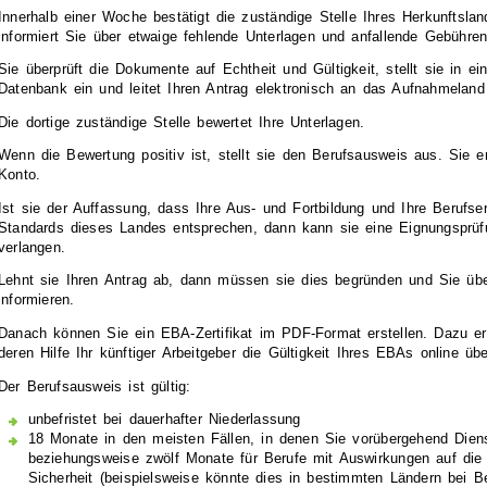
Innerhalb einer Woche bestätigt die zuständige Stelle Ihres Herkunftsl
informiert Sie über etwaige fehlende Unterlagen und anfallende Gebühren
Sie überprüft die Dokumente auf Echtheit und Gültigkeit, stellt sie in ei
Datenbank ein und leitet Ihren Antrag elektronisch an das Aufnahmeland 
Die dortige zuständige Stelle bewertet Ihre Unterlagen.
Wenn die Bewertung positiv ist, stellt sie den Berufsausweis aus. Sie er
Konto.
Ist sie der Auffassung, dass Ihre Aus- und Fortbildung und Ihre Berufse
Standards dieses Landes entsprechen, dann kann sie eine Eignungsprü
verlangen.
Lehnt sie Ihren Antrag ab, dann müssen sie dies begründen und Sie üb
informieren.
Danach können Sie ein EBA-Zertifikat im PDF-Format erstellen. Dazu e
deren Hilfe Ihr künftiger Arbeitgeber die Gültigkeit Ihres EBAs online üb
Der Berufsausweis ist gültig:
unbefristet bei dauerhafter Niederlassung
18 Monate in den meisten Fällen, in denen Sie vorübergehend Diens
beziehungsweise zwölf Monate für Berufe mit Auswirkungen auf die 
Sicherheit (beispielsweise könnte dies in bestimmten Ländern bei B