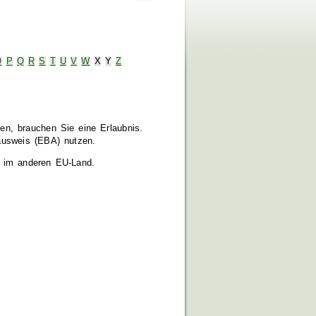
O
P
Q
R
S
T
U
V
W
X
Y
Z
en, brauchen Sie eine Erlaubnis.
ausweis (EBA) nutzen.
en im anderen EU-Land.