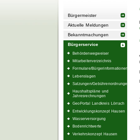
Bürgermeister
Aktuelle Meldungen
Bekanntmachungen
Bürgerservice
Behördenwegweiser
Mitarbeiterverzeichnis
Formulare/Bürgerinformationen
Lebenslagen
Satzungen/Gebührenordnungen
Haushaltspläne und
Jahresrechnungen
GeoPortal Landkreis Lörrach
Entwicklungskonzept Hausen
Wasserversorgung
Bodenrichtwerte
Verkehrskonzept Hausen