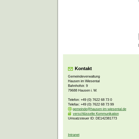
Kontakt
Gemeindeverwaltung
Hausen im Wiesental
Bahnhofstr. 9
79688 Hausen i. W.
Telefon: +49 (0) 7622 68 73 0
Telefax: +49 (0) 7622 68 73 99
gemeinde@hausen-im-wiesental.de
verschlüsselte Kommunikation
Umsatzsteuer ID: DE142381773
Intranet