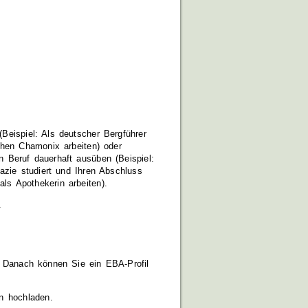
(Beispiel: Als deutscher Bergführer
chen Chamonix arbeiten)
oder
en Beruf dauerhaft ausüben
(Beispiel:
azie studiert und Ihren Abschluss
ls Apothekerin arbeiten)
.
.
o. Danach können Sie ein EBA-Profil
on hochladen.