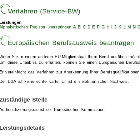
Verfahren (Service-BW)
Leistungen
Alphabetisches Register überspringen
A
B
C
D
E
F
G
H
I
J
K
L
M
N
Europäischen Berufsausweis beantragen
Wenn Sie in einem anderen EU-Mitgliedstaat Ihren Beruf ausüben möcht
Um diese Erlaubnis zu erhalten, können Sie einen Europäischen Berufs
Er vereinfacht das Verfahren zur Anerkennung Ihrer Berufsqualifikation
Der EBA ist keine echte Karte. Er ist ein elektronischer Nachweis.
Zuständige Stelle
Authentifizierungsdienst der Europäischen Kommission
Leistungsdetails