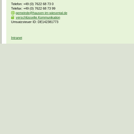
Telefon: +49 (0) 7622 68 73 0
Telefax: +49 (0) 7622 68 73 99
gemeinde@hausen-im-wiesental.de
verschlüsselte Kommunikation
Umsatzsteuer ID: DE142381773
Intranet