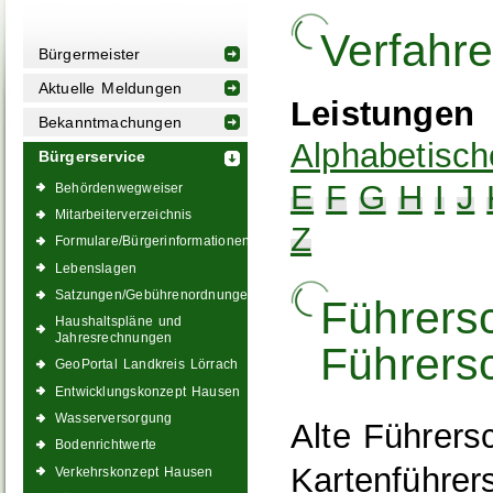
Verfahr
Bürgermeister
Aktuelle Meldungen
Leistungen
Bekanntmachungen
Alphabetisch
Bürgerservice
E
F
G
H
I
J
Behördenwegweiser
Mitarbeiterverzeichnis
Z
Formulare/Bürgerinformationen
Lebenslagen
Satzungen/Gebührenordnungen
Führers
Haushaltspläne und
Jahresrechnungen
Führers
GeoPortal Landkreis Lörrach
Entwicklungskonzept Hausen
Wasserversorgung
Alte Führers
Bodenrichtwerte
Kartenführer
Verkehrskonzept Hausen