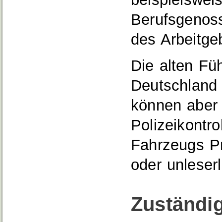
Berufsg
e
nos
des Arbeitge
Die alten Füh
Deutschland 
können abe
Polizeikontr
Fahrzeugs
P
oder unleser
Zuständig