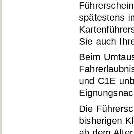
Führerschein
spätestens i
Kartenführe
Sie auch Ihr
Beim Umtausc
Fahrerlaubni
und C1E unbe
Eignung
s
nac
Die Führersc
bisherigen K
ab dem Alter 