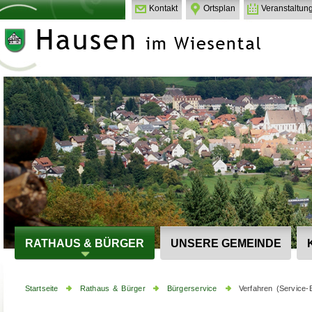
Kontakt
Ortsplan
Veranstaltun
RATHAUS & BÜRGER
UNSERE GEMEINDE
Startseite
Rathaus & Bürger
Bürgerservice
Verfahren (Service