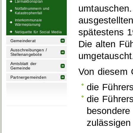
Lärmaktionsplan
umtauschen. 
Notfallnummern und
Katastrophenfall
ausgestellte
Interkommunale
Wärmeplanung
spätestens 1
Netiquette für Social Media
Gemeinderat
Die alten Fü
Ausschreibungen /
umgetauscht
Stellenangebote
Amtsblatt der
Gemeinde
Von diesem 
Partnergemeinden
die Führer
die Führer
besondere 
zulässigen