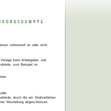
O
P
Q
R
S
T
U
V
W
X
Y
Z
rson vorbestraft ist oder nicht.
 Vorlage beim Arbeitgeber,
und
Behörde
, zum Beispiel im
ster.
oder
ehörde, durch die ein Strafverfahren
hne Verurteilung abgeschlossen