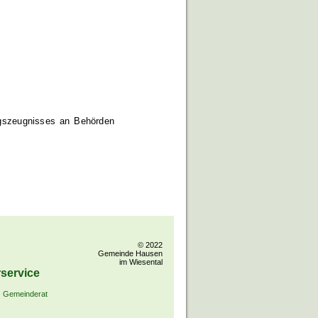
ngszeugnisses an Behörden
© 2022
Gemeinde Hausen
im Wiesental
service
Gemeinderat