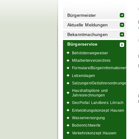
Bürgermeister
Aktuelle Meldungen
Bekanntmachungen
Bürgerservice
Behördenwegweiser
Mitarbeiterverzeichnis
Formulare/Bürgerinformationen
Lebenslagen
Satzungen/Gebührenordnungen
Haushaltspläne und
Jahresrechnungen
GeoPortal Landkreis Lörrach
Entwicklungskonzept Hausen
Wasserversorgung
Bodenrichtwerte
Verkehrskonzept Hausen