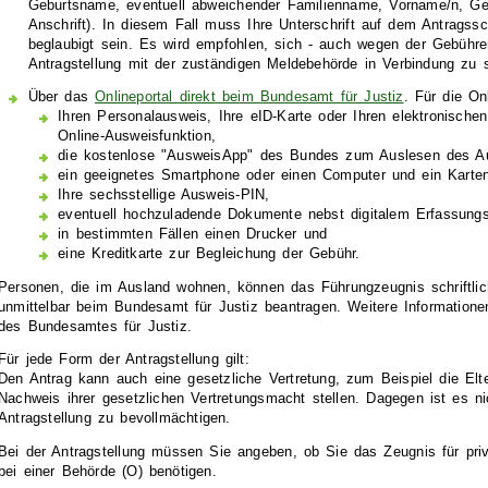
Geburtsname, eventuell abweichender Familienname, Vorname/n, Gebu
Anschrift)
. In diesem Fall muss Ihre Unterschrift auf dem Antragssch
beglaubigt sein. Es wird empfohlen, sich - auch wegen der Gebühren
Antragstellung mit der zuständigen Meldebehörde in Verbindung zu 
Über das
Onlineportal direkt beim Bundesamt für Justiz
. F
ür die On
Ihren Personalausweis, Ihre eID-Karte oder
Ihren elektronischen 
Online-Ausweisfunktion,
die kostenlose "AusweisApp" des Bundes zum Auslesen des A
ein geeignetes Smartphone oder einen Computer und ein Karten
Ihre sechsstellige Ausweis-PIN,
eventuell hochzuladende Dokumente nebst digitalem Erfassungs
in bestimmten Fällen einen Drucker und
eine Kreditkarte zur Begleichung der Gebühr.
Personen, die im Ausland wohnen, können das Führungzeugnis schriftlic
unmittelbar beim Bundesamt für Justiz beantragen. Weitere Information
des
Bundesamtes für Justiz.
Für jede Form der Antragstellung gilt:
Den Antrag kann auch eine gesetzliche Vertretung
, zum Beispiel die Elte
Nachweis ihrer gesetzlichen Vertretungsmacht stellen. Dagegen ist es n
Antragstellung zu bevollmächtigen.
Bei der Antragstellung müssen Sie angeben, ob Sie das Zeugnis für pri
bei einer Behörde (O) benötigen.