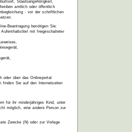
rtsort, Staatsangehörigkeit,
reiben amtlich oder öffentlich
begleichung - vor der schriftlichen
setzen.
line-Beantragung benötigen Sie:
Aufenthaltstitel mit freigeschalteter
usweises,
lesegerät,
gerät,
h oder über das Onlineportal
en finden Sie auf
den Internetseiten
rn für ihr minderjähriges Kind,
unter
icht möglich, eine andere Person zur
vate Zwecke (N) oder zur Vorlage