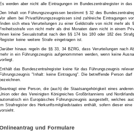
Es werden aber nicht alle Eintragungen im Bundeszentralregister in d
Den Inhalt von Führungszeugnissen bestimmt § 32 des Bundeszentralre
Vor allem bei Privatführungszeugnissen sind zahlreiche Eintragungen
finden sich etwa Verurteilungen zu einer Geldstrafe von nicht mehr als 
Freiheitsstrafe von nicht mehr als drei Monaten dann nicht in einem Pri
ihnen keine Sexualstraftat nach den §§ 174 bis 180 oder 182 des Stra
Register keine weitere Strafe eingetragen ist.
Darüber hinaus regeln die §§ 33, 34 BZRG, dass Verurteilungen nach Abl
mehr in ein Führungszeugnis aufgenommmen werden, wenn keine Aus
vorliegt.
Enthält das Bundeszentralregister keine für das Führungszeugnis releva
Führungszeugnis "Inhalt: keine Eintragung". Die betreffende Person darf 
bezeichnen.
Beantragt eine Person, die (auch) die Staatsangehörigkeit eines anderen
Union oder des Vereinigten Königreiches Großbritanniens und Nordirland
automatisch ein Europäisches Führungszeugnis ausgestellt, welches auch
im Strafregister des Herkunftsmitgliedstaates enthält, sofern dieser ei
vorsieht.
Onlineantrag und Formulare