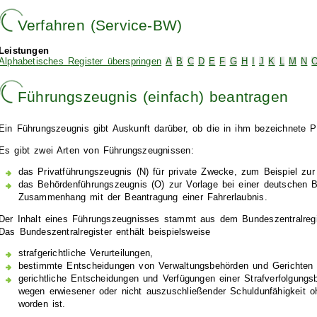
Verfahren (Service-BW)
Leistungen
Alphabetisches Register überspringen
A
B
C
D
E
F
G
H
I
J
K
L
M
N
Führungszeugnis (einfach) beantragen
Ein Führungszeugnis gibt Auskunft darüber, ob die in ihm bezeichnete Pe
Es gibt zwei Arten von Führungszeugnissen:
das Privatführungszeugnis (N) für private Zwecke
, zum Beispiel zur
das Behördenführungszeugnis (O) zur Vorlage bei einer deutschen 
Zusammenhang mit der Beantragung einer Fahrerlaubnis.
Der Inhalt eines Führungszeugnisses stammt aus dem Bundeszentralregi
Das Bundeszentralregister enthält beispielsweise
strafgerichtliche Verurteilungen,
bestimmte Entscheidungen von Verwaltungsbehörden und Gerichten 
gerichtliche Entscheidungen und Verfügungen einer Strafverfolgungsb
wegen erwiesener oder nicht auszuschließender Schuldunfähigkeit o
worden ist.