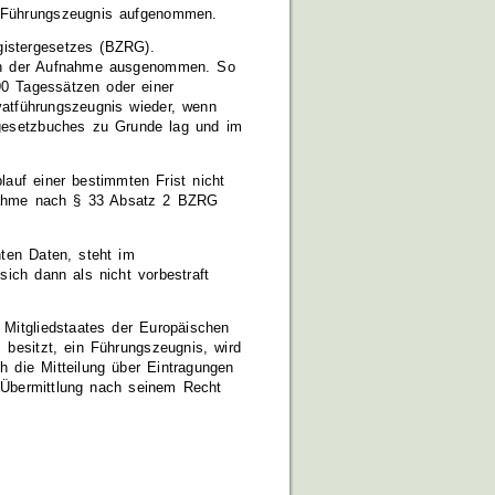
as Führungszeugnis aufgenommen.
gistergesetzes (BZRG).
 von der Aufnahme ausgenommen. So
90 Tagessätzen oder einer
vatführungszeugnis wieder, wenn
fgesetzbuches zu Grunde lag und im
auf einer bestimmten Frist nicht
nahme nach § 33 Absatz 2 BZRG
nten Daten, steht im
sich dann als nicht vorbestraft
 Mitgliedstaates der
Europäischen
s
besitzt, ein Führungszeugnis, wird
 die Mitteilung über Eintragungen
ne Übermittlung nach seinem Recht