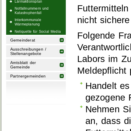
Lärmaktionsplan
Futtermitteln
Notfallnummern und
Katastrophenfall
nicht sichere
Interkommunale
Wärmeplanung
Netiquette für Social Media
Folgende Fr
Gemeinderat
Verantwortlic
Ausschreibungen /
Stellenangebote
Labors im Z
Amtsblatt der
Gemeinde
Meldepflicht 
Partnergemeinden
Handelt es
gezogene F
Nehmen Sie
an, dass d