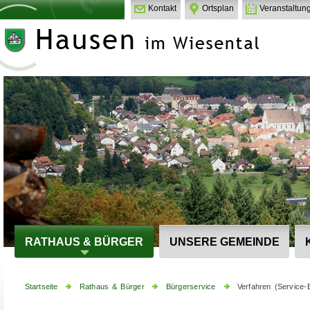
Kontakt
Ortsplan
Veranstaltun
RATHAUS & BÜRGER
UNSERE GEMEINDE
Startseite
Rathaus & Bürger
Bürgerservice
Verfahren (Service