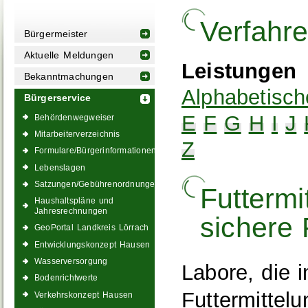
Verfahr
Bürgermeister
Aktuelle Meldungen
Leistungen
Bekanntmachungen
Alphabetisch
Bürgerservice
E
F
G
H
I
J
Behördenwegweiser
Mitarbeiterverzeichnis
Z
Formulare/Bürgerinformationen
Lebenslagen
Satzungen/Gebührenordnungen
Futtermi
Haushaltspläne und
Jahresrechnungen
sichere 
GeoPortal Landkreis Lörrach
Entwicklungskonzept Hausen
Wasserversorgung
Labore, die 
Bodenrichtwerte
Futtermittel
Verkehrskonzept Hausen