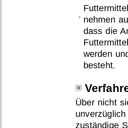
Futtermitt
nehmen auf
dass die A
Futtermitte
werden und
besteht.
Verfahr
Über nicht s
unverzüglich 
zuständige S