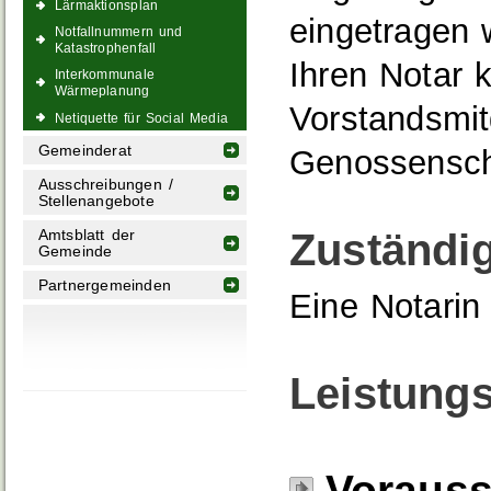
Lärmaktionsplan
eingetragen 
Notfallnummern und
Katastrophenfall
Ihren Notar k
Interkommunale
Wärmeplanung
Vorstandsmit
Netiquette für Social Media
Gemeinderat
Genossensch
Ausschreibungen /
Stellenangebote
Zuständig
Amtsblatt der
Gemeinde
Partnergemeinden
Eine Notarin 
Leistungs
Voraus