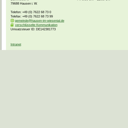
79688 Hausen i. W.
Telefon: +49 (0) 7622 68 73 0
Telefax: +49 (0) 7622 68 73 99
gemeinde@hausen-im-wiesental.de
verschlüsselte Kommunikation
Umsatzsteuer ID: DE142381773
Intranet