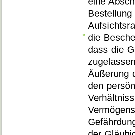
eine Absch
Bestellung
Aufsichtsr
die Besche
dass die G
zugelassen 
Äußerung 
den persön
Verhältnis
Vermögensl
Gefährdung
der Gläubi