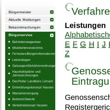
Verfahr
Bürgermeister
Aktuelle Meldungen
Leistungen
Bekanntmachungen
Alphabetisch
Bürgerservice
E
F
G
H
I
J
Behördenwegweiser
Mitarbeiterverzeichnis
Z
Formulare/Bürgerinformationen
Lebenslagen
Satzungen/Gebührenordnungen
Genossen
Haushaltspläne und
Jahresrechnungen
Eintrag
GeoPortal Landkreis Lörrach
Entwicklungskonzept Hausen
Wasserversorgung
Genossensch
Bodenrichtwerte
Registergeri
Verkehrskonzept Hausen