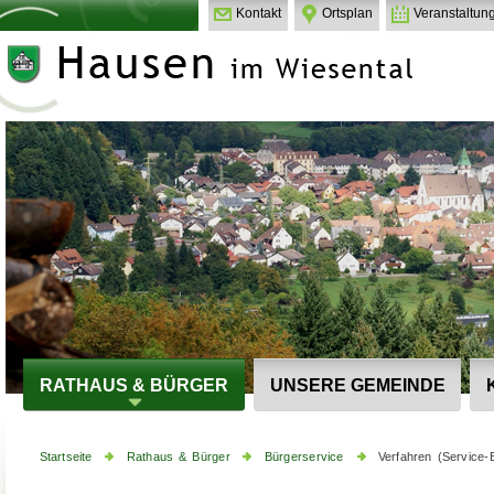
Kontakt
Ortsplan
Veranstaltun
RATHAUS & BÜRGER
UNSERE GEMEINDE
Startseite
Rathaus & Bürger
Bürgerservice
Verfahren (Service