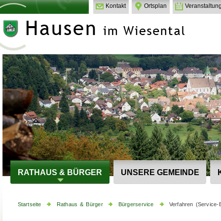
Kontakt
Ortsplan
Veranstaltun
RATHAUS & BÜRGER
UNSERE GEMEINDE
Startseite
Rathaus & Bürger
Bürgerservice
Verfahren (Service