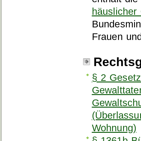
häuslicher
Bundesmini
Frauen un
Rechtsg
§ 2 Gesetz
Gewalttate
Gewaltsch
(Überlassu
Wohnung)
§ 1361b Bü