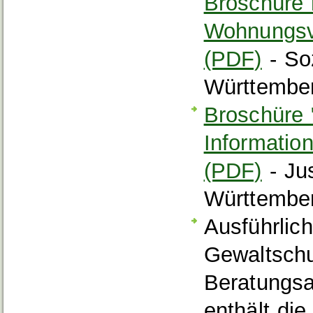
Broschüre 
Wohnungsve
(PDF)
- So
Württembe
Broschüre 
Informatio
(PDF)
- Ju
Württembe
Ausführlic
Gewaltschu
Beratungs
enthält di