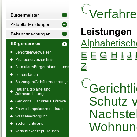
Verfahr
Bürgermeister
Aktuelle Meldungen
Leistungen
Bekanntmachungen
Alphabetisch
Bürgerservice
E
F
G
H
I
J
Behördenwegweiser
Mitarbeiterverzeichnis
Z
Formulare/Bürgerinformationen
Lebenslagen
Satzungen/Gebührenordnungen
Gericht
Haushaltspläne und
Jahresrechnungen
Schutz 
GeoPortal Landkreis Lörrach
Entwicklungskonzept Hausen
Nachste
Wasserversorgung
Wohnung
Bodenrichtwerte
Verkehrskonzept Hausen