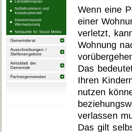
Lärmaktionsplan
Wenn eine Pe
Notfallnummern und
Katastrophenfall
einer Wohnun
Interkommunale
Wärmeplanung
verletzt, kan
Netiquette für Social Media
Gemeinderat
Wohnung nac
Ausschreibungen /
vorübergehen
Stellenangebote
Amtsblatt der
Das bedeutet
Gemeinde
Partnergemeinden
Ihren Kinder
nutzen könne
beziehungswe
verlassen m
Das gilt sel