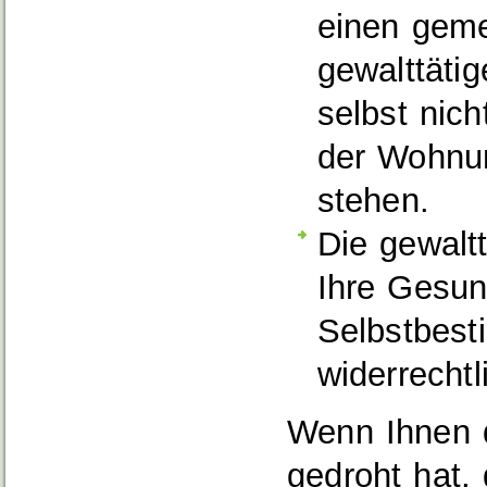
einen geme
gewalttäti
selbst nic
der Wohnun
stehen.
Die gewalt
Ihre Gesund
Selbstbest
widerrechtl
Wenn Ihnen d
gedroht hat,