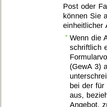
Post oder F
können Sie 
einheitliche
Wenn die A
schriftlich
Formularv
(GewA 3) a
unterschre
bei der fü
aus, bezie
Angebot, z