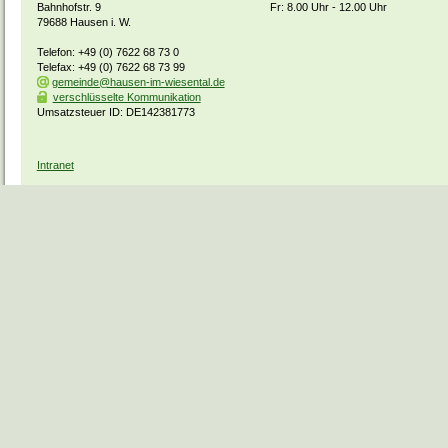
Bahnhofstr. 9
Fr: 8.00 Uhr - 12.00 Uhr
79688 Hausen i. W.
Telefon: +49 (0) 7622 68 73 0
Telefax: +49 (0) 7622 68 73 99
gemeinde@hausen-im-wiesental.de
verschlüsselte Kommunikation
Umsatzsteuer ID: DE142381773
Intranet