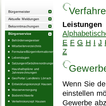
Verfahr
Bürgermeister
Aktuelle Meldungen
Leistungen
Bekanntmachungen
Alphabetisch
Bürgerservice
E
F
G
H
I
J
Behördenwegweiser
Mitarbeiterverzeichnis
Z
Formulare/Bürgerinformationen
Lebenslagen
Satzungen/Gebührenordnungen
Gewerb
Haushaltspläne und
Jahresrechnungen
GeoPortal Landkreis Lörrach
Wenn Sie de
Entwicklungskonzept Hausen
Wasserversorgung
einstellen mö
Bodenrichtwerte
Gewerbe abz
Verkehrskonzept Hausen