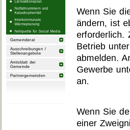
Lärmaktionsplan
Wenn Sie di
Notfallnummern und
Katastrophenfall
Interkommunale
ändern, ist 
Wärmeplanung
Netiquette für Social Media
erforderlich
Gemeinderat
Betrieb unte
Ausschreibungen /
Stellenangebote
abmelden. An
Amtsblatt der
Gewerbe unt
Gemeinde
Partnergemeinden
an.
Wenn Sie den
einer Zweign