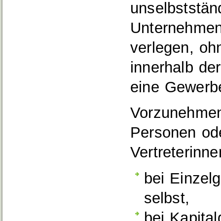
unselbststän
Unternehmen
verlegen, oh
innerhalb de
eine Gewerb
Vorzunehmen
Personen ode
Vertreterinne
bei Einze
selbst,
bei Kapital