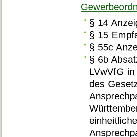
Gewerbeord
§ 14 Anzeig
§ 15 Empf
§ 55c Anze
§ 6b Absa
LVwVfG
in
des
Gesetz
Ansprechpa
Württembe
einheitliche
Ansprechpa