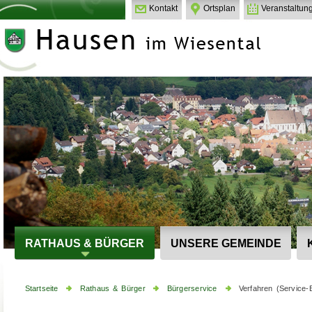
Kontakt
Ortsplan
Veranstaltun
RATHAUS & BÜRGER
UNSERE GEMEINDE
Startseite
Rathaus & Bürger
Bürgerservice
Verfahren (Service