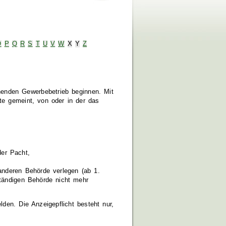
O
P
Q
R
S
T
U
V
W
X
Y
Z
enden Gewerbebetrieb beginnen. Mit
te gemeint, von oder in der das
er Pacht,
anderen Behörde verlegen (ab 1.
tändigen Behörde nicht mehr
lden.
Die Anzeigepflicht besteht nur,