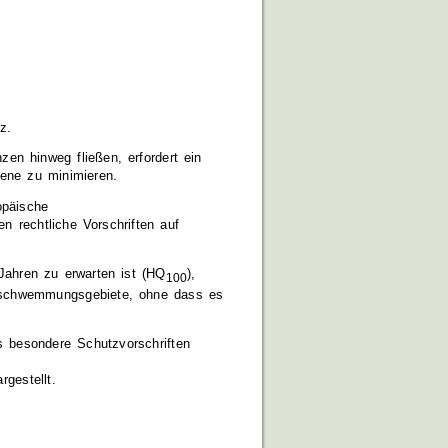
z.
en hinweg fließen, erfordert ein
bene zu minimieren.
opäische
 rechtliche Vorschriften auf
 Jahren zu erwarten ist (HQ
),
100
rschwemmungsgebiete, ohne dass es
 besondere Schutzvorschriften
rgestellt.