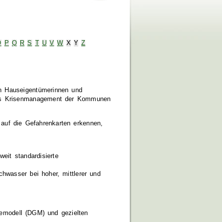
O
P
Q
R
S
T
U
V
W
X
Y
Z
n Hauseigentümerinnen und
das Krisenmanagement der Kommunen
auf die Gefahrenkarten erkennen,
eit standardisierte
hwasser bei hoher, mittlerer und
demodell (DGM) und gezielten