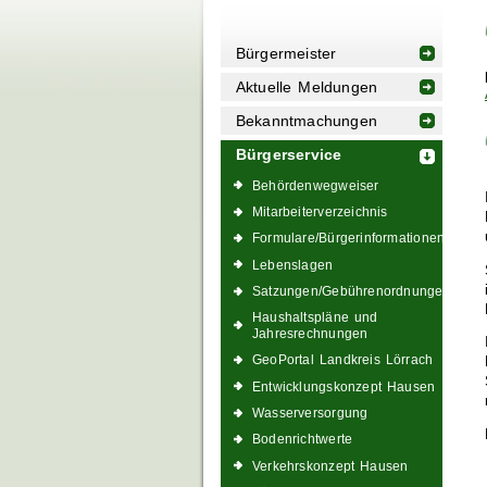
Bürgermeister
Aktuelle Meldungen
Bekanntmachungen
Bürgerservice
Behördenwegweiser
Mitarbeiterverzeichnis
Formulare/Bürgerinformationen
Lebenslagen
Satzungen/Gebührenordnungen
Haushaltspläne und
Jahresrechnungen
GeoPortal Landkreis Lörrach
Entwicklungskonzept Hausen
Wasserversorgung
Bodenrichtwerte
Verkehrskonzept Hausen