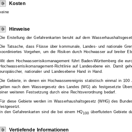
Kosten
keine
Hinweise
Die Erstellung der Gefahrenkarten beruht auf dem Wasserhaushaltsgeset
Die Tatsache, dass Flüsse über kommunale, Landes- und nationale Grenz
koordiniertes Vorgehen, um die Risiken durch Hochwasser auf breiter E
Mit dem Hochwasserrisikomanagement führt Baden-Württemberg die eur
Hochwasserrisikomanagement-Richtlinie auf Landesebene ein. Damit gehen
europäischer, nationaler und Landesebene Hand in Hand.
Die Gebiete, in denen ein Hochwasserereignis statistisch einmal in 100
gelten nach dem Wassergesetz des Landes (WG) als festgesetzte Übe
einer weiteren Festsetzung durch eine Rechtsverordnung bedarf.
Für diese Gebiete werden im Wasserhaushaltsgesetz (WHG) des Bundes
festgesetzt.
In den Gefahrenkarten sind die bei einem HQ
überfluteten Gebiete da
100
Vertiefende Informationen