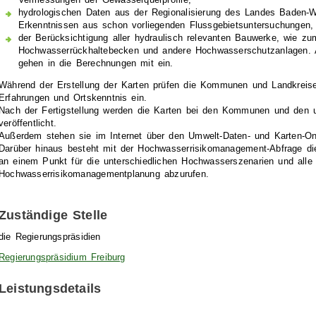
Vermessungen der Gewässerquerprofile,
hydrologischen Daten aus der Regionalisierung des Landes Baden-W
Erkenntnissen aus schon vorliegenden Flussgebietsuntersuchungen,
der Berücksichtigung aller hydraulisch relevanten Bauwerke, wie zu
Hochwasserrückhaltebecken und andere Hochwasserschutzanlagen. 
gehen in die Berechnungen mit ein.
Während der Erstellung der Karten prüfen die Kommunen und Landkreise
Erfahrungen und Ortskenntnis ein.
Nach der Fertigstellung werden die Karten bei den Kommunen und den 
veröffentlicht.
Außerdem stehen sie im Internet über den Umwelt-Daten- und Karten-Onli
Darüber hinaus besteht mit der Hochwasserrisikomanagement-Abfrage die 
an einem Punkt für die unterschiedlichen Hochwasserszenarien und alle 
Hochwasserrisikomanagementplanung abzurufen.
Zuständige Stelle
die Regierungspräsidien
Regierungspräsidium Freiburg
Leistungsdetails