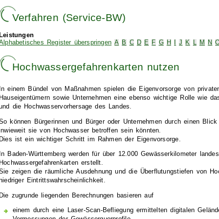
Verfahren (Service-BW)
Leistungen
Alphabetisches Register überspringen
A
B
C
D
E
F
G
H
I
J
K
L
M
N
Hochwassergefahrenkarten nutzen
In einem Bündel von Maßnahmen spielen die Eigenvorsorge von private
Hauseigentümern sowie Unternehmen eine ebenso wichtige Rolle wie 
und die Hochwasservorhersage des Landes.
So können Bürgerinnen und Bürger oder Unternehmen durch einen Blick 
inwieweit sie von Hochwasser betroffen sein könnten.
Dies ist ein wichtiger Schritt im Rahmen der Eigenvorsorge.
In Baden-Württemberg werden für über 12.000 Gewässerkilometer landesw
Hochwassergefahrenkarten erstellt.
Sie zeigen die räumliche Ausdehnung und die Überflutungstiefen von Hoc
niedriger Eintrittswahrscheinlichkeit.
Die zugrunde liegenden Berechnungen basieren auf
einem durch eine Laser-Scan-Befliegung ermittelten digitalen Gelän