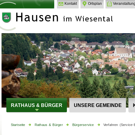
Kontakt
Ortsplan
Veranstaltun
RATHAUS & BÜRGER
UNSERE GEMEINDE
Startseite
Rathaus & Bürger
Bürgerservice
Verfahren (Service