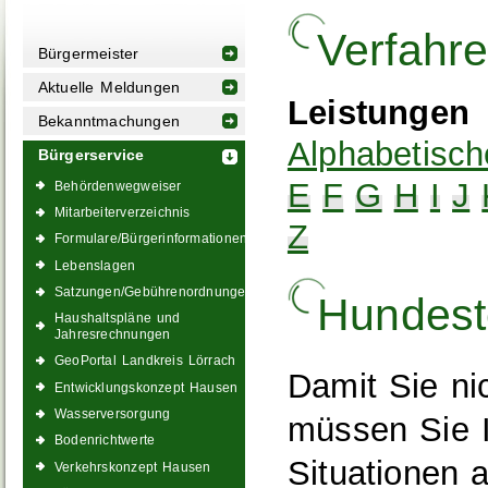
Verfahr
Bürgermeister
Aktuelle Meldungen
Leistungen
Bekanntmachungen
Alphabetisch
Bürgerservice
E
F
G
H
I
J
Behördenwegweiser
Mitarbeiterverzeichnis
Z
Formulare/Bürgerinformationen
Lebenslagen
Satzungen/Gebührenordnungen
Hundest
Haushaltspläne und
Jahresrechnungen
GeoPortal Landkreis Lörrach
Damit Sie ni
Entwicklungskonzept Hausen
Wasserversorgung
müssen Sie 
Bodenrichtwerte
Situationen 
Verkehrskonzept Hausen