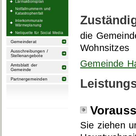
Lärmaktionsplan
Notfallnummern und
Katastrophenfall
Zuständig
Interkommunale
Wärmeplanung
die Gemeinde
Netiquette für Social Media
Gemeinderat
Wohnsitzes
Ausschreibungen /
Stellenangebote
Gemeinde Ha
Amtsblatt der
Gemeinde
Partnergemeinden
Leistungs
Voraus
Sie ziehen u