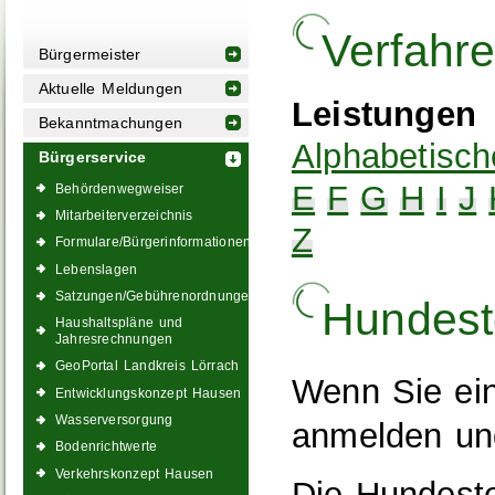
Verfahr
Bürgermeister
Aktuelle Meldungen
Leistungen
Bekanntmachungen
Alphabetisch
Bürgerservice
E
F
G
H
I
J
Behördenwegweiser
Mitarbeiterverzeichnis
Z
Formulare/Bürgerinformationen
Lebenslagen
Satzungen/Gebührenordnungen
Hundest
Haushaltspläne und
Jahresrechnungen
GeoPortal Landkreis Lörrach
Wenn Sie ei
Entwicklungskonzept Hausen
Wasserversorgung
anmelden un
Bodenrichtwerte
Verkehrskonzept Hausen
Die Hundeste