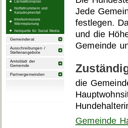
Lärmaktionsplan
Jede Gemein
Notfallnummern und
Katastrophenfall
Interkommunale
festlegen. D
Wärmeplanung
Netiquette für Social Media
und die Höh
Gemeinderat
Gemeinde unt
Ausschreibungen /
Stellenangebote
Amtsblatt der
Zuständig
Gemeinde
Partnergemeinden
die Gemeinde
Hauptwohnsit
Hundehalteri
Gemeinde Ha