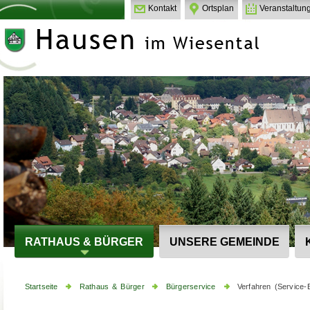
Kontakt
Ortsplan
Veranstaltun
RATHAUS & BÜRGER
UNSERE GEMEINDE
Startseite
Rathaus & Bürger
Bürgerservice
Verfahren (Service