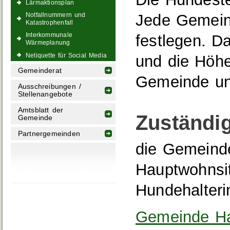
Lärmaktionsplan
Jede Gemein
Notfallnummern und
Katastrophenfall
Interkommunale
festlegen. D
Wärmeplanung
Netiquette für Social Media
und die Höh
Gemeinderat
Gemeinde unt
Ausschreibungen /
Stellenangebote
Amtsblatt der
Zuständig
Gemeinde
Partnergemeinden
die Gemeinde
Hauptwohnsit
Hundehalteri
Gemeinde Ha