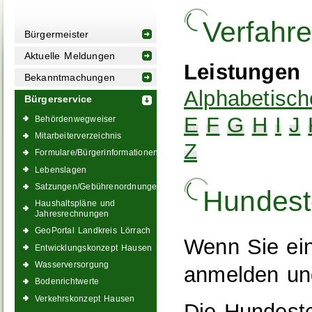
Verfahr
Bürgermeister
Aktuelle Meldungen
Leistungen
Bekanntmachungen
Alphabetisch
Bürgerservice
E
F
G
H
I
J
Behördenwegweiser
Mitarbeiterverzeichnis
Z
Formulare/Bürgerinformationen
Lebenslagen
Satzungen/Gebührenordnungen
Hundest
Haushaltspläne und
Jahresrechnungen
GeoPortal Landkreis Lörrach
Wenn Sie ei
Entwicklungskonzept Hausen
Wasserversorgung
anmelden un
Bodenrichtwerte
Verkehrskonzept Hausen
Die Hundeste