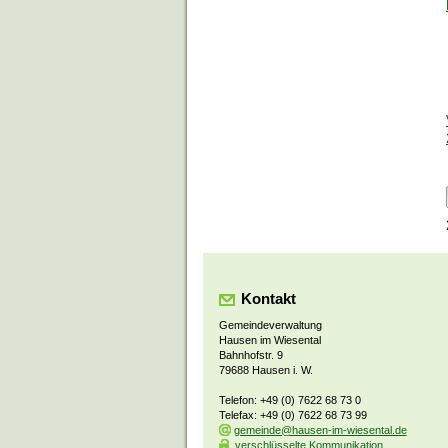
Kontakt
Gemeindeverwaltung
Hausen im Wiesental
Bahnhofstr. 9
79688 Hausen i. W.
Telefon: +49 (0) 7622 68 73 0
Telefax: +49 (0) 7622 68 73 99
gemeinde@hausen-im-wiesental.de
verschlüsselte Kommunikation