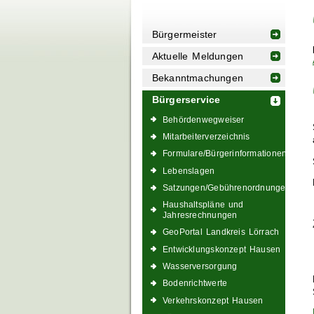
Bürgermeister
Aktuelle Meldungen
Bekanntmachungen
Bürgerservice
Behördenwegweiser
Mitarbeiterverzeichnis
Formulare/Bürgerinformationen
Lebenslagen
Satzungen/Gebührenordnungen
Haushaltspläne und
Jahresrechnungen
GeoPortal Landkreis Lörrach
Entwicklungskonzept Hausen
Wasserversorgung
Bodenrichtwerte
Verkehrskonzept Hausen