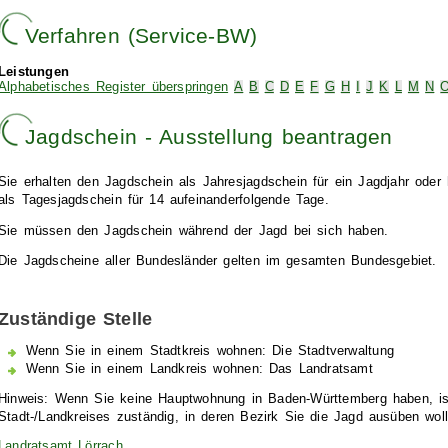
Verfahren (Service-BW)
Leistungen
Alphabetisches Register überspringen
A
B
C
D
E
F
G
H
I
J
K
L
M
N
Jagdschein - Ausstellung beantragen
Sie erhalten den Jagdschein als Jahresjagdschein für ein Jagdjahr oder 
als Tagesjagdschein für 14 aufeinanderfolgende Tage.
Sie müssen den Jagdschein während der Jagd bei sich haben.
Die Jagdscheine aller Bundesländer gelten im gesamten Bundesgebiet.
Zuständige Stelle
Wenn Sie in einem Stadtkreis wohnen: Die Stadtverwaltung
Wenn Sie in einem Landkreis wohnen: Das Landratsamt
Hinweis: Wenn Sie keine Hauptwohnung in Baden-Württemberg haben, is
Stadt-/Landkreises zuständig, in deren Bezirk Sie die Jagd ausüben woll
Landratsamt Lörrach