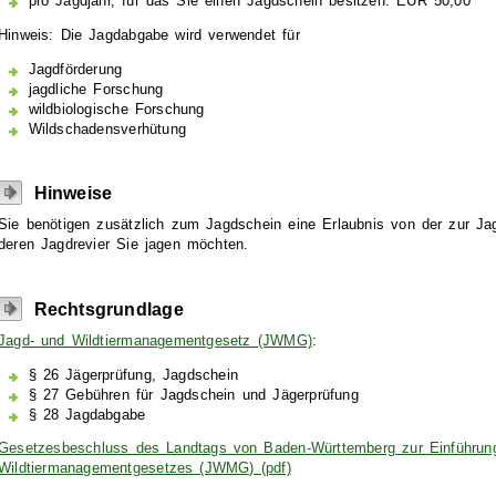
pro Jagdjahr, für das Sie einen Jagdschein besitzen: EUR 50,00
Hinweis: Die Jagdabgabe wird verwendet für
Jagdförderung
jagdliche Forschung
wildbiologische Forschung
Wildschadensverhütung
Hinweise
Sie benötigen zusätzlich zum Jagdschein eine Erlaubnis von der zur Ja
deren Jagdrevier Sie jagen möchten.
Rechtsgrundlage
Jagd- und Wildtiermanagementgesetz (JWMG)
:
§ 26 Jägerprüfung, Jagdschein
§ 27 Gebühren für Jagdschein und Jägerprüfung
§ 28 Jagdabgabe
Gesetzesbeschluss des Landtags von Baden-Württemberg zur Einführun
Wildtiermanagementgesetzes (JWMG) (pdf)