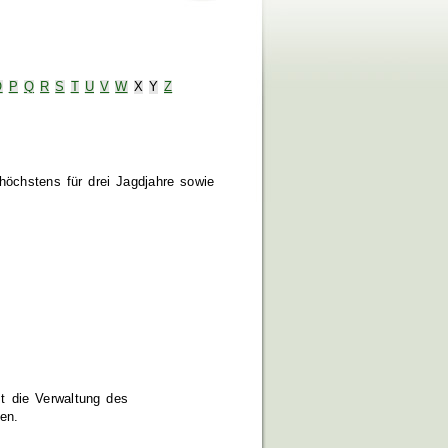
O
P
Q
R
S
T
U
V
W
X
Y
Z
höchstens für drei Jagdjahre sowie
t die Verwaltung des
en.