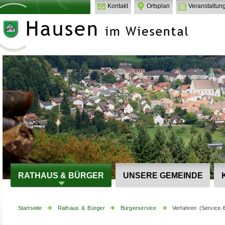
Kontakt
Ortsplan
Veranstaltun
RATHAUS & BÜRGER
UNSERE GEMEINDE
Startseite
Rathaus & Bürger
Bürgerservice
Verfahren (Service