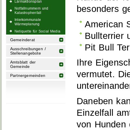
Lärmaktionsplan
besonders ge
Notfallnummern und
Katastrophenfall
Interkommunale
American St
Wärmeplanung
Netiquette für Social Media
Bullterrier
Gemeinderat
Pit Bull Ter
Ausschreibungen /
Stellenangebote
Ihre Eigensc
Amtsblatt der
Gemeinde
vermutet. Di
Partnergemeinden
untereinande
Daneben kan
Einzelfall am
von Hunden 