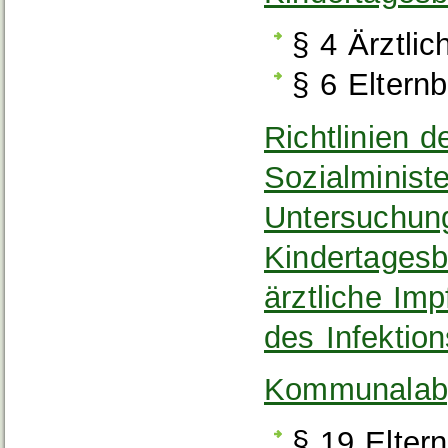
§ 4 Ärztli
§ 6 Elternb
Richtlinien 
Sozialministe
Untersuchun
Kindertagesb
ärztliche Im
des Infektio
Kommunalab
§ 19 Elter