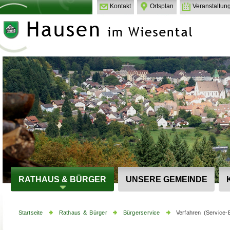
Kontakt
Ortsplan
Veranstaltun
RATHAUS & BÜRGER
UNSERE GEMEINDE
Startseite
Rathaus & Bürger
Bürgerservice
Verfahren (Service