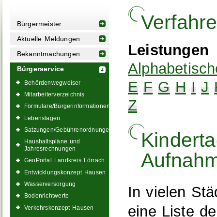
Verfahr
Bürgermeister
Aktuelle Meldungen
Leistungen
Bekanntmachungen
Alphabetisch
Bürgerservice
E
F
G
H
I
J
Behördenwegweiser
Mitarbeiterverzeichnis
Z
Formulare/Bürgerinformationen
Lebenslagen
Satzungen/Gebührenordnungen
Kinderta
Haushaltspläne und
Jahresrechnungen
Aufnah
GeoPortal Landkreis Lörrach
Entwicklungskonzept Hausen
Wasserversorgung
In vielen St
Bodenrichtwerte
eine Liste d
Verkehrskonzept Hausen