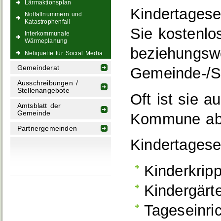
Lärmaktionsplan
Kindertagese
Notfallnummern und
Katastrophenfall
Sie kostenl
Interkommunale
Wärmeplanung
beziehungsw
Netiquette für Social Media
Gemeinderat
Gemeinde-/St
Ausschreibungen /
Stellenangebote
Oft ist sie a
Amtsblatt der
Gemeinde
Kommune abr
Partnergemeinden
Kindertagese
Kinderkrip
Kindergärt
Tageseinri