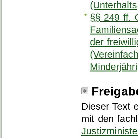
(Unterhaltsp
§§ 249 ff.
Familiensa
der freiwil
(Vereinfac
Minderjähri
Freigab
Dieser Text 
mit den fach
Justizminist