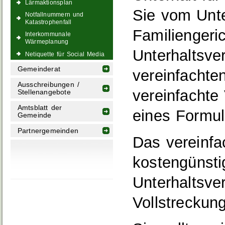
Lärmaktionsplan
Sie vom Unte
Notfallnummern und
Katastrophenfall
Familiengeri
Interkommunale
Wärmeplanung
Unterhaltsve
Netiquette für Social Media
Gemeinderat
vereinfachte
Ausschreibungen /
vereinfachte
Stellenangebote
Amtsblatt der
eines Formul
Gemeinde
Partnergemeinden
Das vereinfa
kostengünsti
Unterhaltsve
Vollstreckung