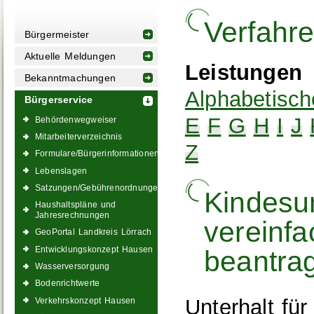
Verfahr
Bürgermeister
Aktuelle Meldungen
Leistungen
Bekanntmachungen
Alphabetisch
Bürgerservice
E
F
G
H
I
J
Behördenwegweiser
Mitarbeiterverzeichnis
Z
Formulare/Bürgerinformationen
Lebenslagen
Satzungen/Gebührenordnungen
Kindesun
Haushaltspläne und
Jahresrechnungen
vereinfa
GeoPortal Landkreis Lörrach
Entwicklungskonzept Hausen
beantra
Wasserversorgung
Bodenrichtwerte
Unterhalt fü
Verkehrskonzept Hausen