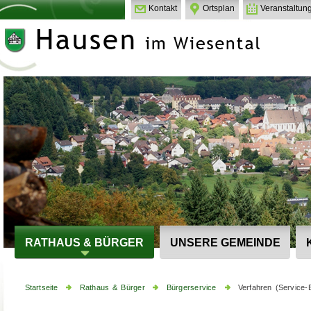
Kontakt
Ortsplan
Veranstaltun
RATHAUS & BÜRGER
UNSERE GEMEINDE
Startseite
Rathaus & Bürger
Bürgerservice
Verfahren (Service