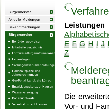
Verfahr
Bürgermeister
Aktuelle Meldungen
Leistungen
Bekanntmachungen
Alphabetisch
Bürgerservice
E
F
G
H
I
J
Behördenwegweiser
Mitarbeiterverzeichnis
Z
Formulare/Bürgerinformationen
Lebenslagen
Satzungen/Gebührenordnungen
Meldereg
Haushaltspläne und
Jahresrechnungen
beantrag
GeoPortal Landkreis Lörrach
Entwicklungskonzept Hausen
Wasserversorgung
Die erweiter
Bodenrichtwerte
Vor- und Fam
Verkehrskonzept Hausen