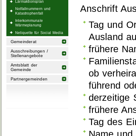
Lärmaktionsplan
Anschrift Aus
Notfallnummern und
Katastrophenfall
Interkommunale
Tag und Or
Wärmeplanung
Netiquette für Social Media
Ausland au
Gemeinderat
frühere N
Ausschreibungen /
Stellenangebote
Familienst
Amtsblatt der
Gemeinde
ob verheir
Partnergemeinden
führend ode
derzeitige
frühere Ans
Tag des Ei
Name und A