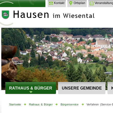
Kontakt
Ortsplan
Veranstaltun
RATHAUS & BÜRGER
UNSERE GEMEINDE
Startseite
Rathaus & Bürger
Bürgerservice
Verfahren (Service