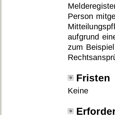
Melderegiste
Person mitge
Mitteilungspf
aufgrund ein
zum Beispie
Rechtsanspr
Fristen
Keine
Erforde