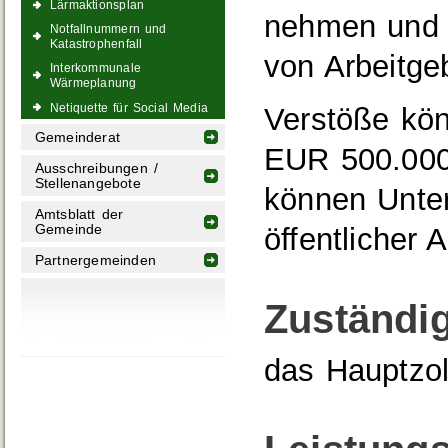
Lärmaktionsplan
nehmen und 
Notfallnummern und
Katastrophenfall
von Arbeitge
Interkommunale
Wärmeplanung
Netiquette für Social Media
Verstöße kön
Gemeinderat
EUR 500.000
Ausschreibungen /
Stellenangebote
können Unte
Amtsblatt der
öffentlicher
Gemeinde
Partnergemeinden
Zuständig
das Hauptzol