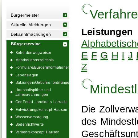
Verfahr
Bürgermeister
Aktuelle Meldungen
Leistungen
Bekanntmachungen
Alphabetisch
Bürgerservice
E
F
G
H
I
J
Behördenwegweiser
Mitarbeiterverzeichnis
Z
Formulare/Bürgerinformationen
Lebenslagen
Satzungen/Gebührenordnungen
Mindest
Haushaltspläne und
Jahresrechnungen
GeoPortal Landkreis Lörrach
Die Zollverwa
Entwicklungskonzept Hausen
Wasserversorgung
des Mindestl
Bodenrichtwerte
Geschäftsunt
Verkehrskonzept Hausen