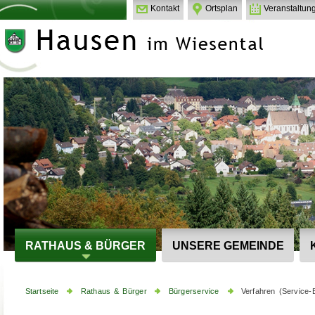
Kontakt
Ortsplan
Veranstaltun
RATHAUS & BÜRGER
UNSERE GEMEINDE
Startseite
Rathaus & Bürger
Bürgerservice
Verfahren (Service