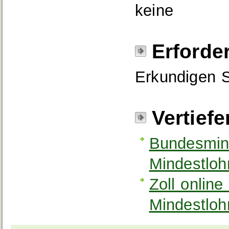
keine
Erforde
Erkundigen S
Vertief
Bundesmini
Mindestloh
Zoll onlin
Mindestloh